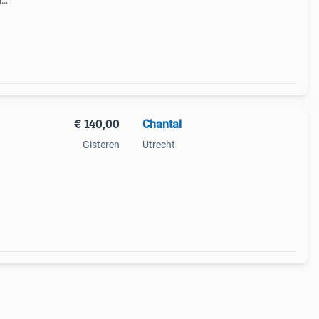
n
deaal
 toc
€ 140,00
Chantal
Gisteren
Utrecht
me
maal