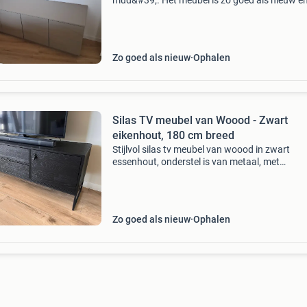
mud&#39;. Het meubel is zo goed als nieuw e
biedt veel opbergruimte met zijn zes deuren. I
voor een moderne woonkamer. Wij vinden hem
Zo goed als nieuw
Ophalen
Silas TV meubel van Woood - Zwart
eikenhout, 180 cm breed
Stijlvol silas tv meubel van woood in zwart
essenhout, onderstel is van metaal, met
afmetingen 61h x 180b x 44d cm. Bevat 2 rui
lades en 1 kastdeurtje met een legplank. Hele
in goede staat 👍
Zo goed als nieuw
Ophalen