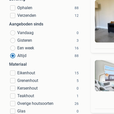
Ophalen
88
Verzenden
12
Aangeboden sinds
Vandaag
0
Gisteren
3
Een week
16
Altijd
88
Materiaal
Eikenhout
15
Grenenhout
5
Kersenhout
0
Teakhout
1
Overige houtsoorten
26
Glas
0