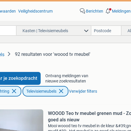
waarden
Veiligheidscentrum
Berichten
Meldingen
Kasten | Televisiemeubels
A
92 resultaten
voor 'woood tv meubel'
els
Ontvang meldingen van
r je zoekopdracht
nieuwe zoekresultaten
chting
Televisiemeubels
Verwijder filters
WOOOD Teo tv meubel grenen mud - Z
goed als nieuw
Mooi woood teo tv meubel in de kleur &#39;g