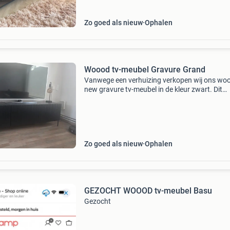
Zo goed als nieuw
Ophalen
Woood tv-meubel Gravure Grand
Vanwege een verhuizing verkopen wij ons wo
new gravure tv-meubel in de kleur zwart. Dit
stijlvolle tv-meubel is gemaakt van massief
dennenhout en heeft het kenmerkende
gravurepatroon van de new gra
Zo goed als nieuw
Ophalen
GEZOCHT WOOOD tv-meubel Basu
Gezocht