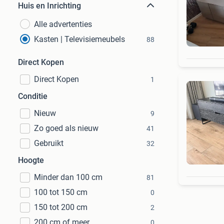
Huis en Inrichting
Alle advertenties
Kasten | Televisiemeubels
88
Direct Kopen
Direct Kopen
1
Conditie
Nieuw
9
Zo goed als nieuw
41
Gebruikt
32
Hoogte
Minder dan 100 cm
81
100 tot 150 cm
0
150 tot 200 cm
2
200 cm of meer
0