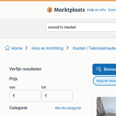
Help en info
Voor
Home
Huis en Inrichting
Kasten | Televisiemeub
Verfijn resultaten
Bewaa
Prijs
Huis en Inri
van
tot
€
€
Categorie
Wis de categorie