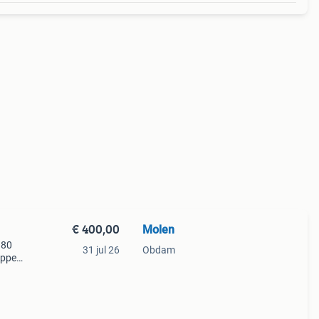
€ 400,00
Molen
180
31 jul 26
Obdam
eppen
aat.
g k