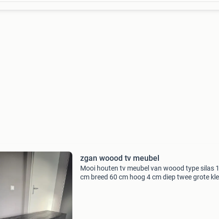
zgan woood tv meubel
Mooi houten tv meubel van woood type silas 
cm breed 60 cm hoog 4 cm diep twee grote kl
met veel bergruimte en een deurtje in mooie st
Nieuwprijs € 600 komt uit een rookvrije wonin