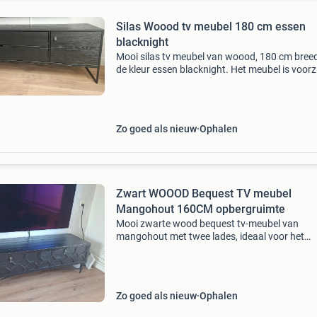
Silas Woood tv meubel 180 cm essen
blacknight
Mooi silas tv meubel van woood, 180 cm breed
de kleur essen blacknight. Het meubel is voorz
van twee lades en een deurtje, ideaal voor het
opbergen van al uw media-apparatuur en
accessoires. He
Zo goed als nieuw
Ophalen
Zwart WOOOD Bequest TV meubel
Mangohout 160CM opbergruimte
Mooi zwarte wood bequest tv-meubel van
mangohout met twee lades, ideaal voor het
opbergen van media-apparatuur en andere spu
Het meubel heeft een uniek geometrisch patr
op de deurtjes en staat
Zo goed als nieuw
Ophalen