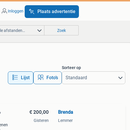
Inloggen
Plaats advertentie
lle afstanden…
Zoek
Sorteer op
Lijst
Foto’s
€ 200,00
Brenda
o
Gisteren
Lemmer
renen