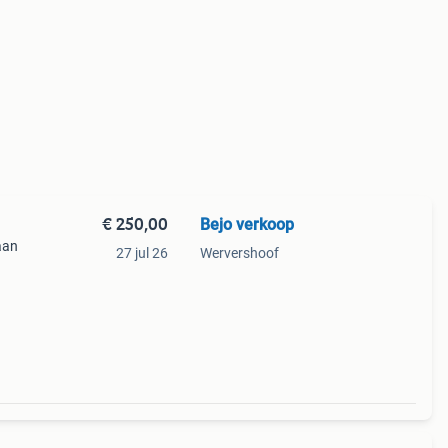
€ 250,00
Bejo verkoop
aan
27 jul 26
Wervershoof
oede
lle