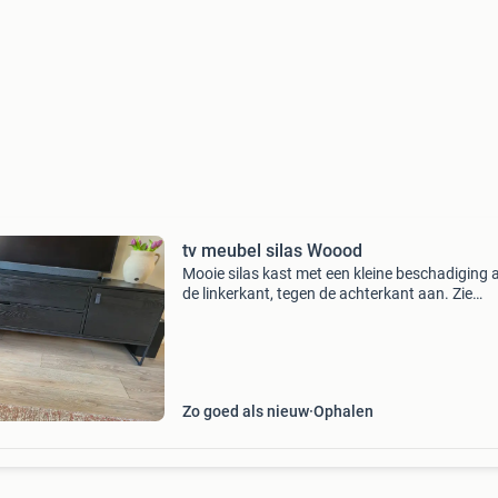
tv meubel silas Woood
Mooie silas kast met een kleine beschadiging 
de linkerkant, tegen de achterkant aan. Zie
foto&#39;s voor details. De kast is verder in g
staat en functioneert perfect. Erg mooie stijlvo
Zo goed als nieuw
Ophalen