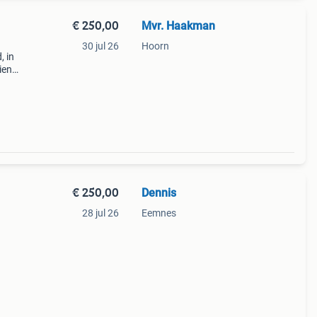
€ 250,00
Mvr. Haakman
30 jul 26
Hoorn
, in
ien
€ 250,00
Dennis
28 jul 26
Eemnes
llen.
oon