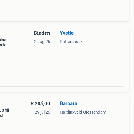
Bieden
Yvette
las.
2 aug 26
Puttershoek
arte
2
ring
€ 285,00
Barbara
s hij
29 jul 26
Hardinxveld-Giessendam
ct
.
en