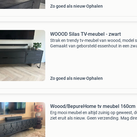
Zo goed als nieuw
Ophalen
WOOOD Silas TV-meubel - zwart
Strak en trendy tv-meubel van woood, model si
Gemaakt van geborsteld essenhout in een zw
afwerking met een zwart metalen onderstel. - 
Grote lades - een kastje met 2 planken - uitspa
acht
Zo goed als nieuw
Ophalen
Woood/BepureHome tv meubel 160cm
Erg mooi meubel en altijd zuinig op geweest, du
ziet eruit als nieuw. Geen verzending. Mag dire
opgehaald worden regio dordrecht/gorinchem
Gerecycled hout wordt ook wel teruggewonn
hout geno