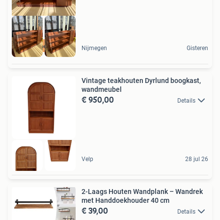
Woodstock Wonen
Nijmegen
Gisteren
Vintage teakhouten Dyrlund boogkast,
wandmeubel
€ 950,00
Details
Velp
28 jul 26
2-Laags Houten Wandplank – Wandrek
met Handdoekhouder 40 cm
€ 39,00
Details