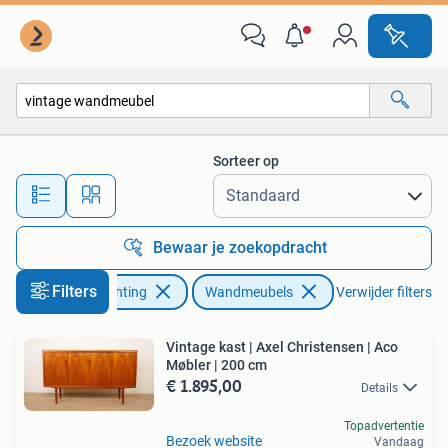
Kasten | Wandmeubels
Sorteer op
Alle afstanden…
Bewaar je zoekopdracht
Filters
Huis en Inrichting
Wandmeubels
Verwijder filters
Vintage kast | Axel Christensen | Aco
Møbler | 200 cm
€ 1.895,00
Details
Topadvertentie
Bezoek website
Vandaag