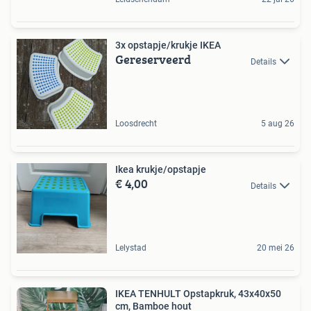
3x opstapje/krukje IKEA
Gereserveerd
Details
Loosdrecht
5 aug 26
Ikea krukje/opstapje
€ 4,00
Details
Lelystad
20 mei 26
IKEA TENHULT Opstapkruk, 43x40x50
cm, Bamboe hout