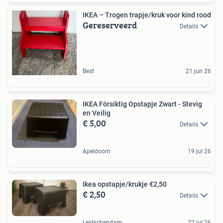
IKEA – Trogen trapje/kruk voor kind rood
Gereserveerd
Details
Best
21 jun 26
IKEA Försiktig Opstapje Zwart - Stevig
en Veilig
€ 5,00
Details
Apeldoorn
19 jul 26
Ikea opstapje/krukje €2,50
€ 2,50
Details
Leidschendam
22 jul 26