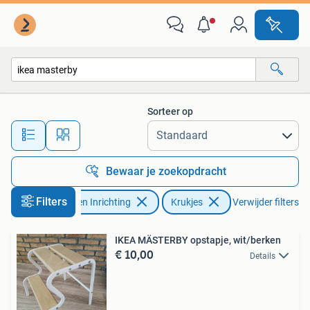
Krukjes
Sorteer op
Alle afstanden…
Bewaar je zoekopdracht
Filters
Huis en Inrichting
Krukjes
Verwijder filters
IKEA MÄSTERBY opstapje, wit/berken
€ 10,00
Details