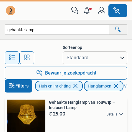
Lampen | Hanglampen
Sorteer op
Alle afstanden…
Bewaar je zoekopdracht
Filters
Huis en Inrichting
Hanglampen
Verw
Gehaakte Hanglamp van Touw/Ip –
Inclusief Lamp
€ 25,00
Details