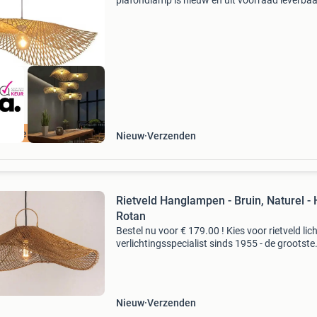
plafondlamp is nieuw en uit voorraad leverbaa
Breng warmte, sfeer en natuurlijke elegantie in
met deze vintage handgemaakte rotan hangl
De lamp
ordeeld met 9+
Nieuw
Verzenden
Rietveld Hanglampen - Bruin, Naturel - 
Rotan
Bestel nu voor € 179.00 ! Kies voor rietveld lich
verlichtingsspecialist sinds 1955 - de grootste
lampenwinkel van europa - laagste prijsgaranti
voor 22:00 besteld; morgen gratis bezorgd - g
Nieuw
Verzenden