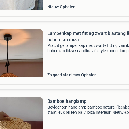
Nieuw
Ophalen
Lampenkap met fitting zwart blastang i
bohemian ibiza
Prachtige lampenkap met zwarte fitting van i
bohemian ibiza scandinavië style zonder lam
voor afmetingen zie foto’s gaat weg ivm
overcompleet nog geen maand gebruikt doe e
goed bod!
Zo goed als nieuw
Ophalen
Bamboe hanglamp
Gevlochten hanglamp bamboe naturel (leenba
staat leuk bij een bali/ ibiza interieur. Nieuw €
graag ophalen!