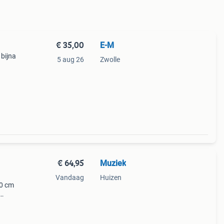
€ 35,00
E-M
 bijna
5 aug 26
Zwolle
€ 64,95
Muziek
Vandaag
Huizen
50 cm
4,95