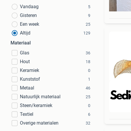
Vandaag
5
Gisteren
9
Een week
25
Altijd
129
Materiaal
Glas
36
Hout
18
Keramiek
0
Kunststof
1
Metaal
46
Natuurlijk materiaal
25
Steen/keramiek
0
Beo
Textiel
6
Overige materialen
32