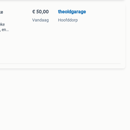
€ 50,00
theoldgarage
ke
Vandaag
Hoofddorp
eke
, en
o per