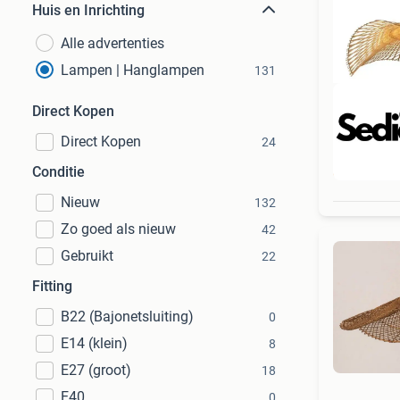
Huis en Inrichting
Alle advertenties
Lampen | Hanglampen
131
Direct Kopen
Direct Kopen
24
Beo
Conditie
Nieuw
132
Zo goed als nieuw
42
Gebruikt
22
Fitting
B22 (Bajonetsluiting)
0
E14 (klein)
8
E27 (groot)
18
E40
0