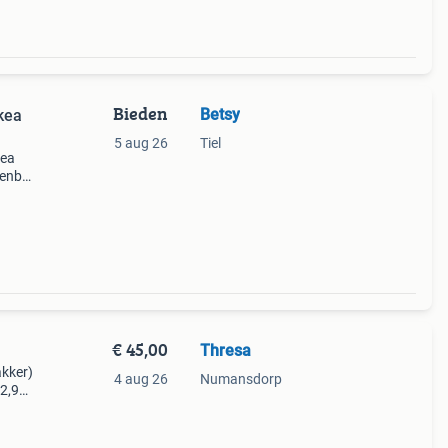
Bieden
Betsy
kea
5 aug 26
Tiel
kea
penbol
en
€ 45,00
Thresa
kker)
4 aug 26
Numansdorp
52,99