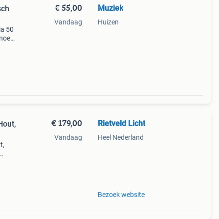
€ 55,00
Muziek
sch
Vandaag
Huizen
ia 50
snoer
s
rlam
€ 179,00
Rietveld Licht
Hout,
Vandaag
Heel Nederland
t,
e -
Bezoek website