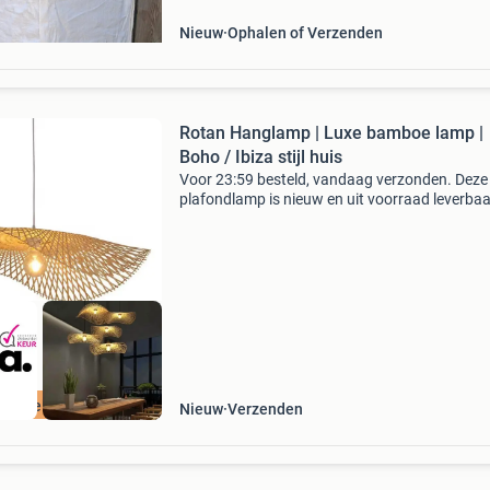
Nieuw
Ophalen of Verzenden
Rotan Hanglamp | Luxe bamboe lamp |
Boho / Ibiza stijl huis
Voor 23:59 besteld, vandaag verzonden. Deze
plafondlamp is nieuw en uit voorraad leverbaa
Breng warmte, sfeer en natuurlijke elegantie in
met deze vintage handgemaakte rotan hangl
De lamp
ordeeld met 9+
Nieuw
Verzenden