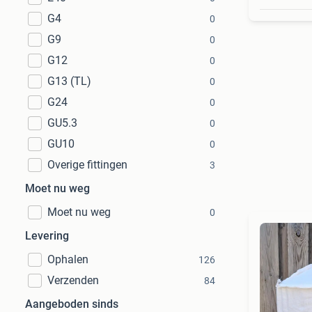
G4
0
G9
0
G12
0
G13 (TL)
0
G24
0
GU5.3
0
GU10
0
Overige fittingen
3
Moet nu weg
Moet nu weg
0
Levering
Ophalen
126
Verzenden
84
Aangeboden sinds