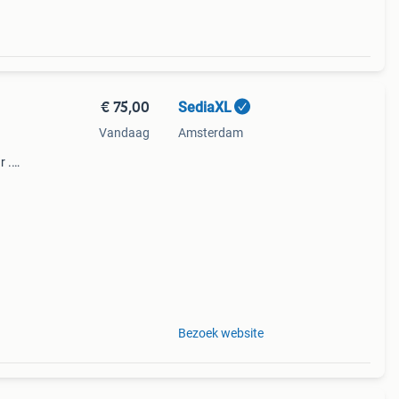
€ 75,00
SediaXL
Vandaag
Amsterdam
r .
 huis
amp .
Bezoek website