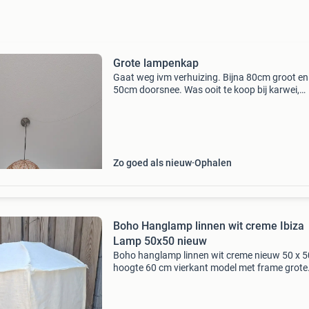
Grote lampenkap
Gaat weg ivm verhuizing. Bijna 80cm groot en
50cm doorsnee. Was ooit te koop bij karwei,
genaamd tara. Doe een leuk bod!
Zo goed als nieuw
Ophalen
Boho Hanglamp linnen wit creme Ibiza
Lamp 50x50 nieuw
Boho hanglamp linnen wit creme nieuw 50 x 
hoogte 60 cm vierkant model met frame grote
fitting incl snoer en plafondkap vaste prijs € 6
excl lichtbron