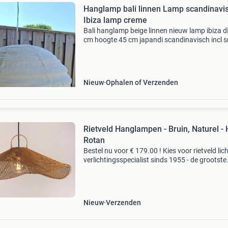
Hanglamp bali linnen Lamp scandinavi
Ibiza lamp creme
Bali hanglamp beige linnen nieuw lamp ibiza d
cm hoogte 45 cm japandi scandinavisch incl 
en rvs fitting geschikt voor grote fitting incl rv
plafondkap ook mooi.....Vd tuin met een sola
Nieuw
Ophalen of Verzenden
Rietveld Hanglampen - Bruin, Naturel - 
Rotan
Bestel nu voor € 179.00 ! Kies voor rietveld lich
verlichtingsspecialist sinds 1955 - de grootste
lampenwinkel van europa - laagste prijsgaranti
voor 22:00 besteld; morgen gratis bezorgd - g
Nieuw
Verzenden