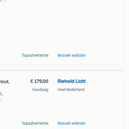
r .
 huis
amp .
Topadvertentie
Bezoek website
€ 179,00
Rietveld Licht
Hout,
Vandaag
Heel Nederland
t,
e -
Topadvertentie
Bezoek website