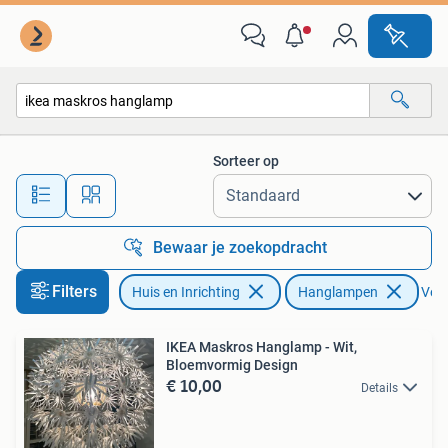
Lampen | Hanglampen
Sorteer op
Alle afstanden…
Bewaar je zoekopdracht
Filters
Huis en Inrichting
Hanglampen
Verw
IKEA Maskros Hanglamp - Wit,
Bloemvormig Design
€ 10,00
Details