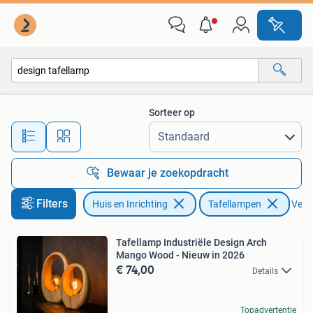
Lampen | Tafellampen
Sorteer op
Alle afstanden…
Bewaar je zoekopdracht
Filters
Huis en Inrichting
Tafellampen
Verwi
Tafellamp Industriële Design Arch
Mango Wood - Nieuw in 2026
€ 74,00
Details
Topadvertentie