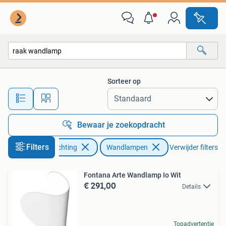
Lampen | Wandlampen
Sorteer op
Alle afstanden…
Bewaar je zoekopdracht
Filters
Huis en Inrichting
Wandlampen
Verwijder filters
Fontana Arte Wandlamp Io Wit
€ 291,00
Details
Topadvertentie