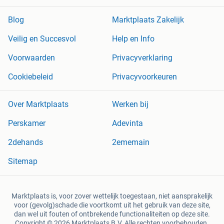
Blog
Marktplaats Zakelijk
Veilig en Succesvol
Help en Info
Voorwaarden
Privacyverklaring
Cookiebeleid
Privacyvoorkeuren
Over Marktplaats
Werken bij
Perskamer
Adevinta
2dehands
2ememain
Sitemap
Marktplaats is, voor zover wettelijk toegestaan, niet aansprakelijk
voor (gevolg)schade die voortkomt uit het gebruik van deze site,
dan wel uit fouten of ontbrekende functionaliteiten op deze site.
Copyright © 2026 Marktplaats B.V. Alle rechten voorbehouden.