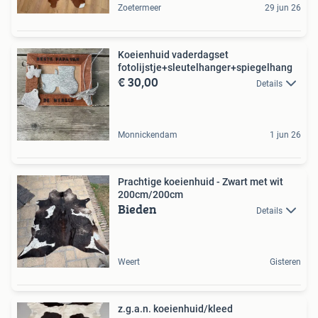
Zoetermeer
29 jun 26
Koeienhuid vaderdagset
fotolijstje+sleutelhanger+spiegelhang
€ 30,00
Details
Monnickendam
1 jun 26
Prachtige koeienhuid - Zwart met wit
200cm/200cm
Bieden
Details
Weert
Gisteren
z.g.a.n. koeienhuid/kleed