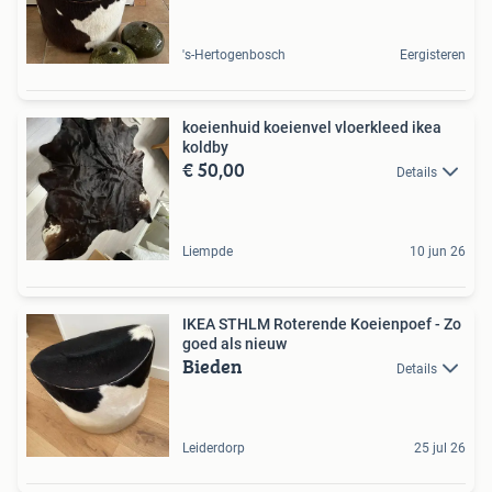
's-Hertogenbosch
Eergisteren
koeienhuid koeienvel vloerkleed ikea
koldby
€ 50,00
Details
Liempde
10 jun 26
IKEA STHLM Roterende Koeienpoef - Zo
goed als nieuw
Bieden
Details
Leiderdorp
25 jul 26