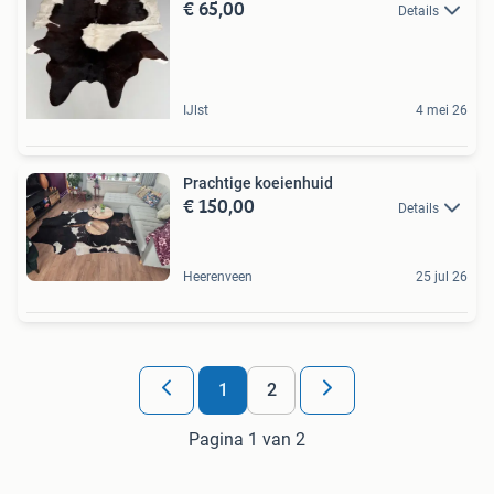
€ 65,00
Details
IJlst
4 mei 26
Prachtige koeienhuid
€ 150,00
Details
Heerenveen
25 jul 26
1
2
Pagina 1 van 2