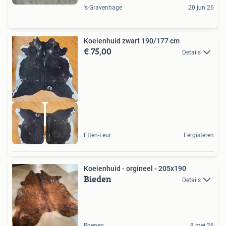
's-Gravenhage
20 jun 26
Koeienhuid zwart 190/177 cm
€ 75,00
Details
De Juiste Toon
Etten-Leur
Eergisteren
Koeienhuid - orgineel - 205x190
Bieden
Details
Rhenen
8 mei 26