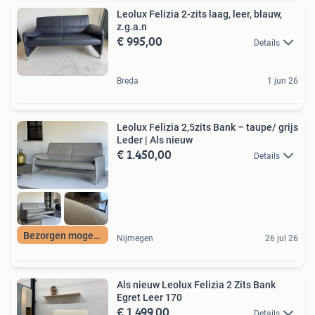
Leolux Felizia 2-zits laag, leer, blauw,
z.g.a.n
€ 995,00
Details
Breda
1 jun 26
Leolux Felizia 2,5zits Bank – taupe/ grijs
Leder | Als nieuw
€ 1.450,00
Details
Bezorgen mogelijk
Nijmegen
26 jul 26
Als nieuw Leolux Felizia 2 Zits Bank
Egret Leer 170
€ 1.499,00
Details