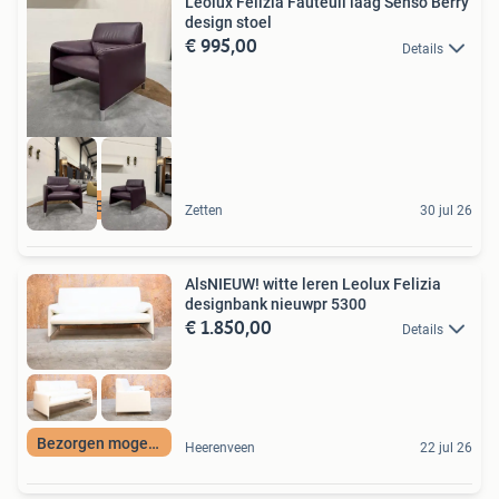
Leolux Felizia Fauteuil laag Senso Berry
design stoel
€ 995,00
Details
GESLOTEN VAKANTIE
Zetten
30 jul 26
AlsNIEUW! witte leren Leolux Felizia
designbank nieuwpr 5300
€ 1.850,00
Details
Bezorgen mogelijk
Heerenveen
22 jul 26