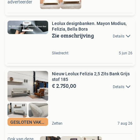
adverteerder
Leolux designbanken. Mayon Modius,
Felizia, Bella Bora
Zie omschrijving
Details
Sliedrecht
5 jun 26
Nieuw Leolux Felizia 2,5 Zits Bank Grijs
stof 185
€ 2.750,00
Details
GESLOTEN VAKANTIE
Zetten
7 aug 26
Ook van deze