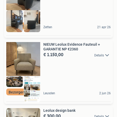
GESLOTEN VAKANTIE
Zetten
21 apr 26
NIEUW Leolux Evidence Fauteuil +
GARANTIE NP €2360
€ 1.150,00
Details
Bezorgen Mogelijk
Leusden
2 jun 26
Leolux design bank
€ 300,00
Details