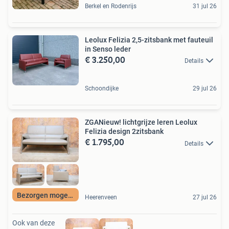
Berkel en Rodenrijs
31 jul 26
Leolux Felizia 2,5-zitsbank met fauteuil
in Senso leder
€ 3.250,00
Details
Schoondijke
29 jul 26
ZGANieuw! lichtgrijze leren Leolux
Felizia design 2zitsbank
€ 1.795,00
Details
Bezorgen mogelijk
Heerenveen
27 jul 26
Ook van deze