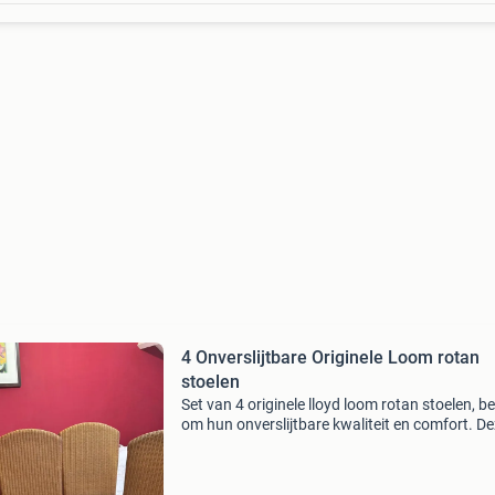
4 Onverslijtbare Originele Loom rotan
stoelen
Set van 4 originele lloyd loom rotan stoelen, b
om hun onverslijtbare kwaliteit en comfort. D
stoelen zijn in uitstekende staat en perfect vo
zowel binnen als buiten. Ze voegen een natuurl