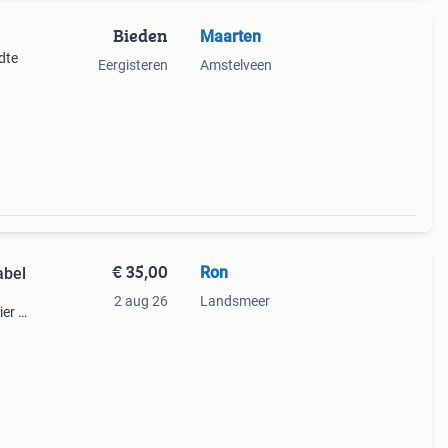
Bieden
Maarten
dte
Eergisteren
Amstelveen
€ 35,00
Ron
abel
2 aug 26
Landsmeer
ier en
oel