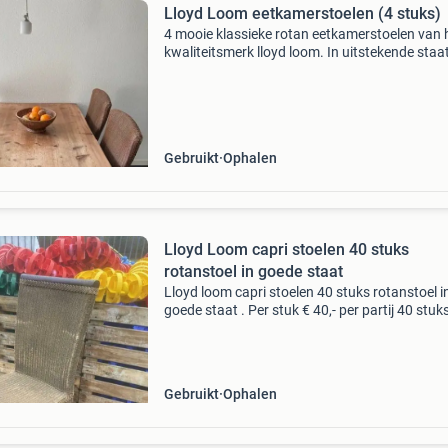
Lloyd Loom eetkamerstoelen (4 stuks)
4 mooie klassieke rotan eetkamerstoelen van 
kwaliteitsmerk lloyd loom. In uitstekende staat
Paar gebruikerssporen op de hoekjes. Afmeti
breed 45 cm totale hoogte 100 cm hoogte rug
cm zith
Gebruikt
Ophalen
Lloyd Loom capri stoelen 40 stuks
rotanstoel in goede staat
Lloyd loom capri stoelen 40 stuks rotanstoel i
goede staat . Per stuk € 40,- per partij 40 stuk
€1300,- bieden mag altijd bel voor informatie o
afhaallocatie aub 06-48143746
Gebruikt
Ophalen