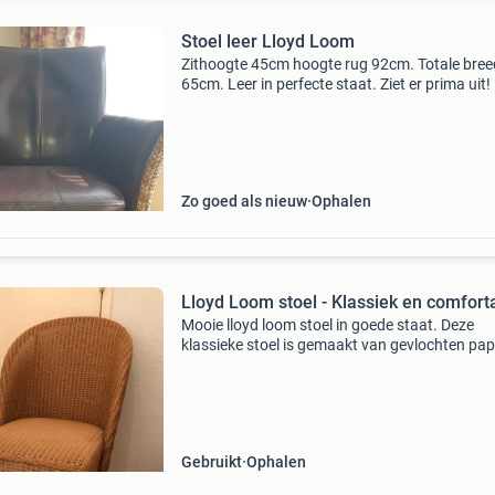
Stoel leer Lloyd Loom
Zithoogte 45cm hoogte rug 92cm. Totale bree
65cm. Leer in perfecte staat. Ziet er prima uit!
Zo goed als nieuw
Ophalen
Lloyd Loom stoel - Klassiek en comfort
Mooie lloyd loom stoel in goede staat. Deze
klassieke stoel is gemaakt van gevlochten pap
heeft een tijdloze uitstraling die past in diverse
interieurs. Perfect als eetkamerstoel, bureaust
of
Gebruikt
Ophalen