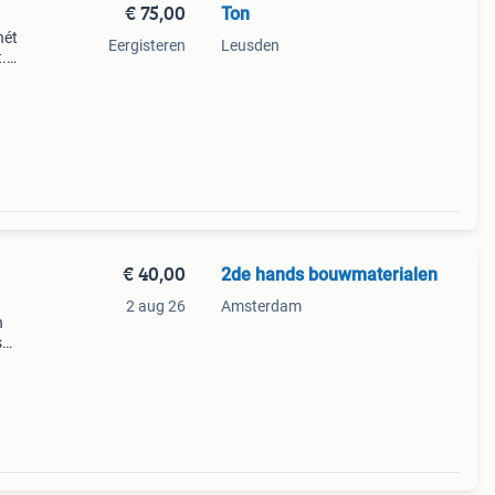
€ 75,00
Ton
hét
Eergisteren
Leusden
.
ngen:
 57
€ 40,00
2de hands bouwmaterialen
2 aug 26
Amsterdam
n
s
f