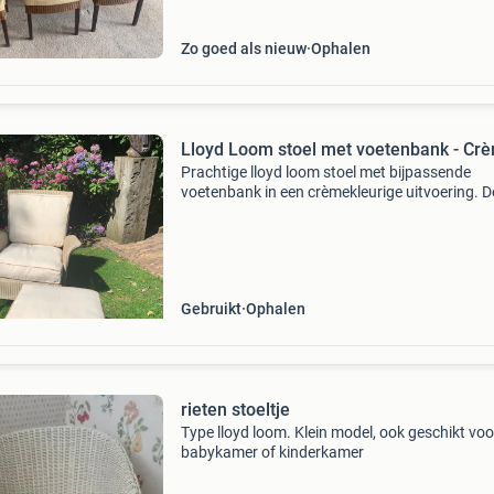
Zo goed als nieuw
Ophalen
Lloyd Loom stoel met voetenbank - Cr
Prachtige lloyd loom stoel met bijpassende
voetenbank in een crèmekleurige uitvoering. 
set is ideaal voor een comfortabele zitplek in h
in de tuin. De stoel en voetenbank zijn in goed
Gebruikt
Ophalen
rieten stoeltje
Type lloyd loom. Klein model, ook geschikt voo
babykamer of kinderkamer