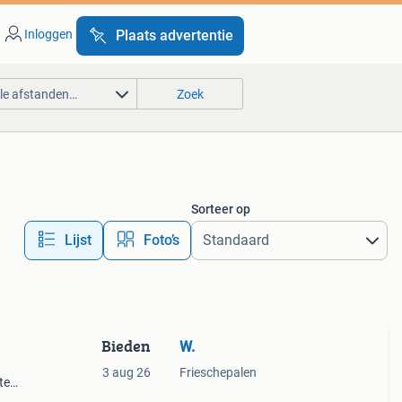
Inloggen
Plaats advertentie
lle afstanden…
Zoek
Sorteer op
Lijst
Foto’s
Bieden
W.
3 aug 26
Frieschepalen
te
 cm.