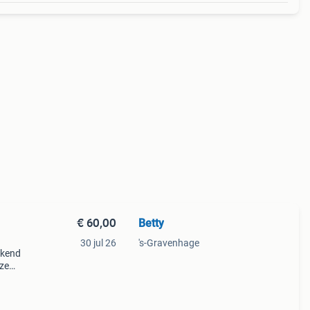
€ 60,00
Betty
30 jul 26
's-Gravenhage
ekend
eze
or
ij