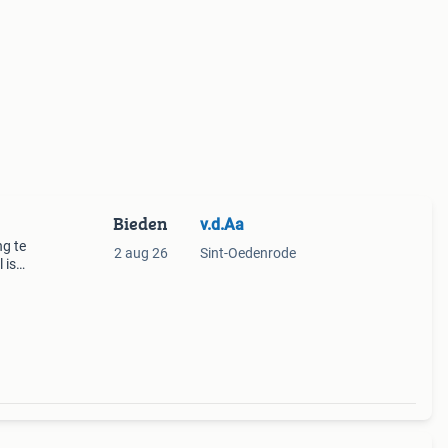
Bieden
v.d.Aa
ng te
2 aug 26
Sint-Oedenrode
 is