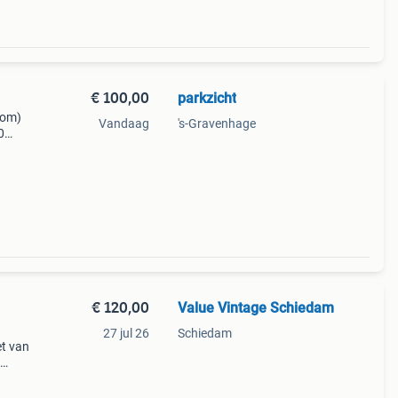
€ 100,00
parkzicht
oom)
Vandaag
's-Gravenhage
0
unt u
€ 120,00
Value Vintage Schiedam
27 jul 26
Schiedam
et van
loom