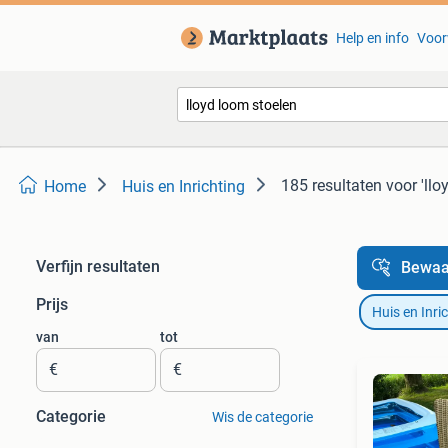
Help en info
Voor
185 resultaten
voor 'llo
Home
Huis en Inrichting
Verfijn resultaten
Bewaa
Prijs
Huis en Inri
van
tot
€
€
Categorie
Wis de categorie