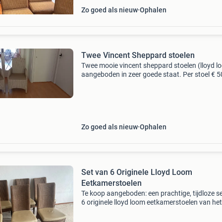
Zo goed als nieuw
Ophalen
Twee Vincent Sheppard stoelen
Twee mooie vincent sheppard stoelen (lloyd l
aangeboden in zeer goede staat. Per stoel € 5
(vaste prijs). Voor bezichtiging of informatie k
bellen met telefoonnummer 070 – 3620448.
Zo goed als nieuw
Ophalen
Set van 6 Originele Lloyd Loom
Eetkamerstoelen
Te koop aangeboden: een prachtige, tijdloze s
6 originele lloyd loom eetkamerstoelen van het
hoogwaardige kwaliteitslabel &#39;origineel 
furniture bv&#39; (onderdeel van nouvion). D