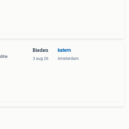
itti
Bieden
katern
ditie
3 aug 26
Amsterdam