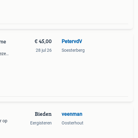
€ 45,00
PetervdV
ème
28 jul 26
Soesterberg
Deze
uis of
e staa
Bieden
veenman
r op
Eergisteren
Oosterhout