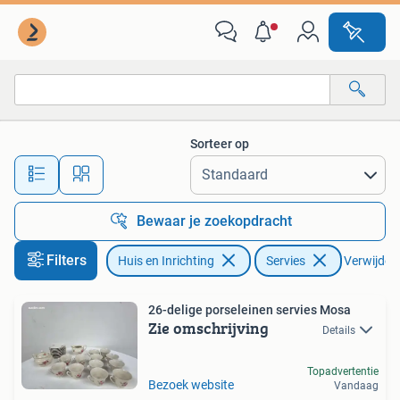
Keuken | Servies
Sorteer op
Alle afstanden…
Bewaar je zoekopdracht
Filters
Huis en Inrichting
Servies
Verwijder f
26-delige porseleinen servies Mosa
Zie omschrijving
Details
Topadvertentie
Bezoek website
Vandaag