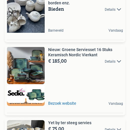
borden enz.
Bieden
Details
Barneveld
Vandaag
Nieuw: Groene Serviesset 16 Stuks
Keramisch Nordic Vierkant
€ 185,00
Details
Beoordeeld met 9+
Bezoek website
Vandaag
Yet by ter steeg servies
€ 75,00
Details