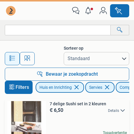
Keuken | Servies
Sorteer op
Alle afstanden…
Bewaar je zoekopdracht
Filters
Huis en Inrichting
Servies
Complee
7 delige Sushi set in 2 kleuren
€ 6,50
Details
Topadvertentie