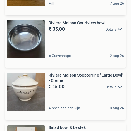
Mill
7 aug 26
Riviera Maison Courtview bowl
€ 35,00
Details
's-Gravenhage
2 aug 26
Riviera Maison Soepterrine "Large Bowl"
- Crème
€ 15,00
Details
Alphen aan den Rijn
3 aug 26
Salad bowl & bestek