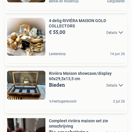
Berkel en Rodenrijs
Eergisteren
4 delig RIVIÈRA MAISON GOLD
COLLECTORS
€ 55,00
Details
Leiderdorp
14 jun 26
Rivièra Maison showcase/display
60x29,5x13,5 cm
Bieden
Details
's-Hertogenbosch
2 jul 26
Compleet rivièra maison set zie
omschrijving