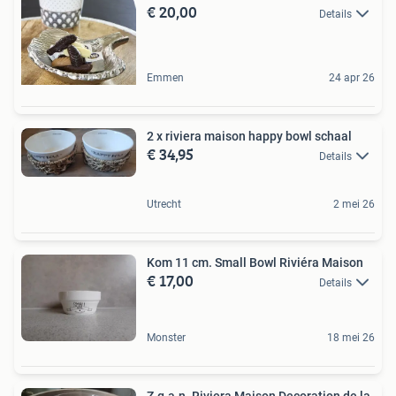
€ 20,00
Details
Emmen
24 apr 26
2 x riviera maison happy bowl schaal
€ 34,95
Details
Utrecht
2 mei 26
Kom 11 cm. Small Bowl Riviéra Maison
€ 17,00
Details
Monster
18 mei 26
Z.g.a.n. Riviera Maison Decoration de la