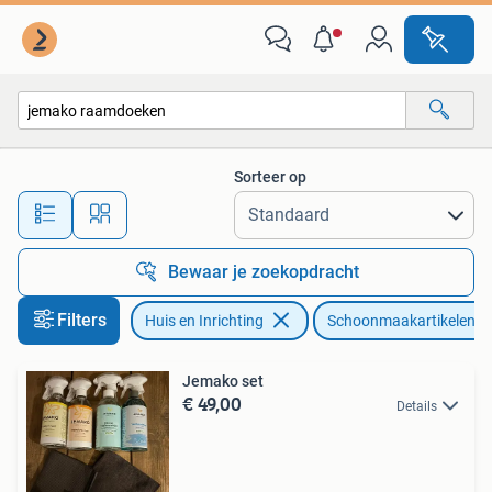
Schoonmaakartikelen
Sorteer op
Alle afstanden…
Bewaar je zoekopdracht
Filters
Huis en Inrichting
Schoonmaakartikelen
Jemako set
€ 49,00
Details