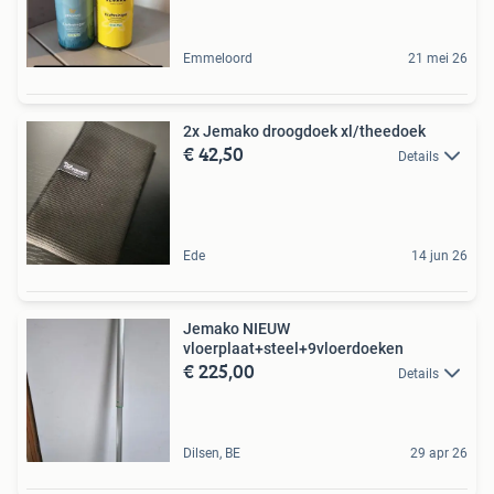
Emmeloord
21 mei 26
2x Jemako droogdoek xl/theedoek
€ 42,50
Details
Ede
14 jun 26
Jemako NIEUW
vloerplaat+steel+9vloerdoeken
€ 225,00
Details
Dilsen, BE
29 apr 26