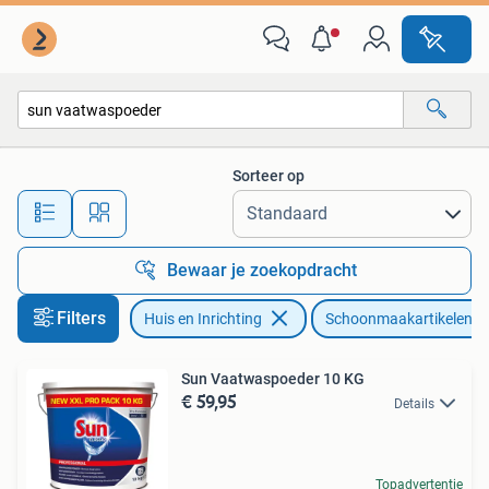
Schoonmaakartikelen
Sorteer op
Alle afstanden…
Bewaar je zoekopdracht
Filters
Huis en Inrichting
Schoonmaakartikelen
Sun Vaatwaspoeder 10 KG
€ 59,95
Details
Topadvertentie