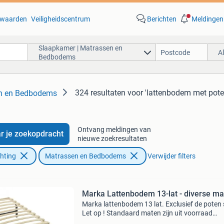
waarden
Veiligheidscentrum
Berichten
Meldingen
Slaapkamer | Matrassen en
A
Bedbodems
324 resultaten
voor 'lattenbodem met pote
en en Bedbodems
Ontvang meldingen van
r je zoekopdracht
nieuwe zoekresultaten
chting
Matrassen en Bedbodems
Verwijder filters
Marka Lattenbodem 13-lat - diverse ma
Marka lattenbodem 13 lat. Exclusief de poten 
Let op ! Standaard maten zijn uit voorraad
leverbaar, voor speciale maten hanteren wij e