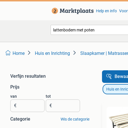
Help en info
Voor
Home
Huis en Inrichting
Slaapkamer | Matrass
Verfijn resultaten
Bewaa
Prijs
Huis en Inri
van
tot
€
€
Categorie
Wis de categorie