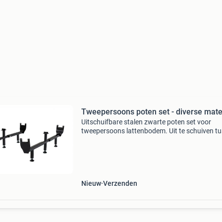
Tweepersoons poten set - diverse mat
Uitschuifbare stalen zwarte poten set voor
tweepersoons lattenbodem. Uit te schuiven t
140 cm en 180 cm. In hoogte verstelbaar met
ideale bodemondersteuning tussen 24 cm en 
cm. Alle produc
Nieuw
Verzenden