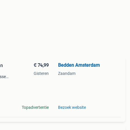
€ 74,99
Bedden Amsterdam
en
Gisteren
Zaandam
ussen
 een
30
Topadvertentie
Bezoek website