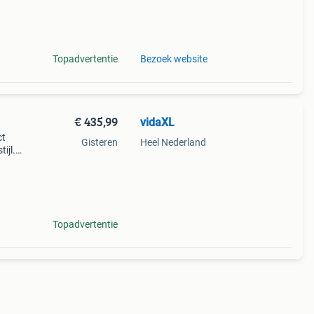
ns op
Topadvertentie
Bezoek website
€ 435,99
vidaXL
ct
Gisteren
Heel Nederland
ijl.
ling.
slaa
Topadvertentie