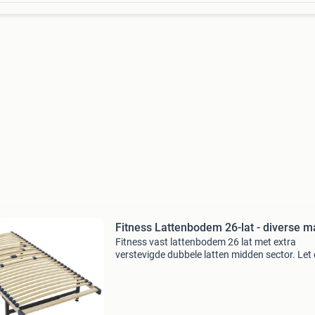
Fitness Lattenbodem 26-lat - diverse m
Fitness vast lattenbodem 26 lat met extra
verstevigde dubbele latten midden sector. Let 
exclusief poten set. Let op ! Standaard maten 
uit voorraad leverbaar, voor speciale maten
hanteren wij