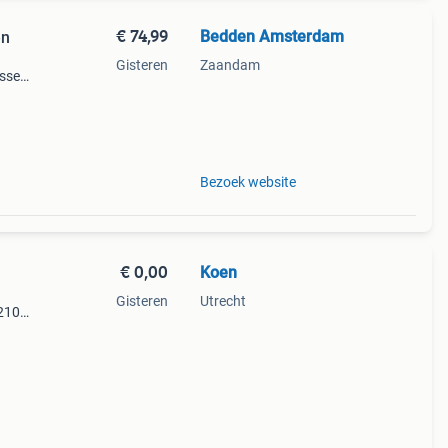
€ 74,99
Bedden Amsterdam
en
Gisteren
Zaandam
ussen
 een
30
Bezoek website
€ 0,00
Koen
Gisteren
Utrecht
 210
ten