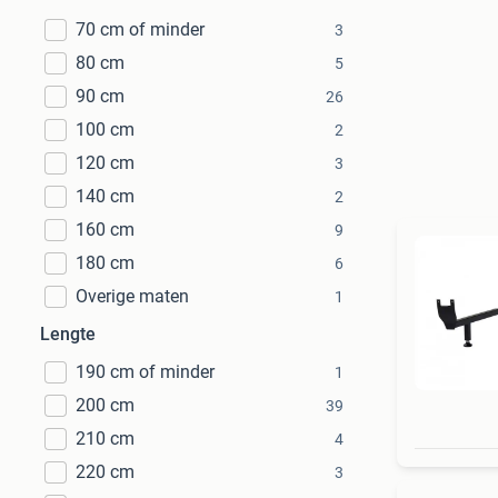
70 cm of minder
3
80 cm
5
90 cm
26
100 cm
2
120 cm
3
140 cm
2
160 cm
9
180 cm
6
Overige maten
1
Lengte
190 cm of minder
1
200 cm
39
210 cm
4
220 cm
3