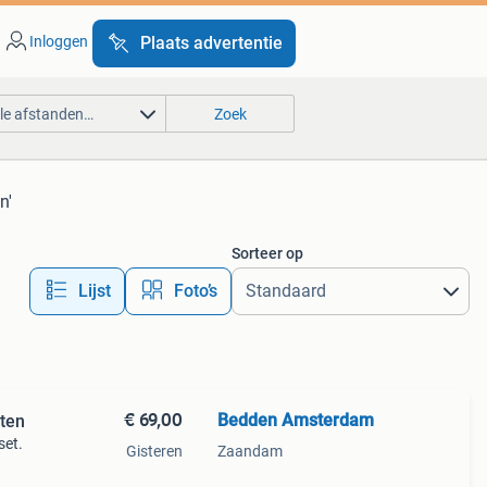
Inloggen
Plaats advertentie
lle afstanden…
Zoek
n'
Sorteer op
Lijst
Foto’s
€ 69,00
Bedden Amsterdam
ten
set.
Gisteren
Zaandam
en