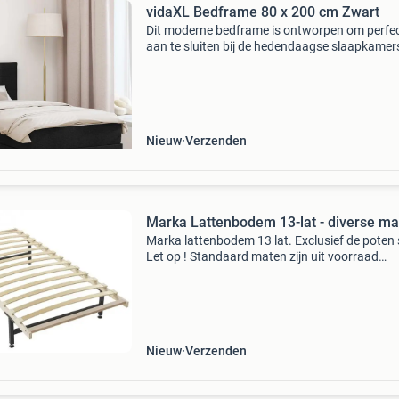
vidaXL Bedframe 80 x 200 cm Zwart
Dit moderne bedframe is ontworpen om perfe
aan te sluiten bij de hedendaagse slaapkamerst
Het heeft strakke lijnen en een gezellige uitstra
De rechthoekige vorm past moeiteloos in elke 
Nieuw
Verzenden
Marka Lattenbodem 13-lat - diverse ma
Marka lattenbodem 13 lat. Exclusief de poten 
Let op ! Standaard maten zijn uit voorraad
leverbaar, voor speciale maten hanteren wij e
levertijd van 4 weken! Alle producten zijn bij o
voorr
Nieuw
Verzenden