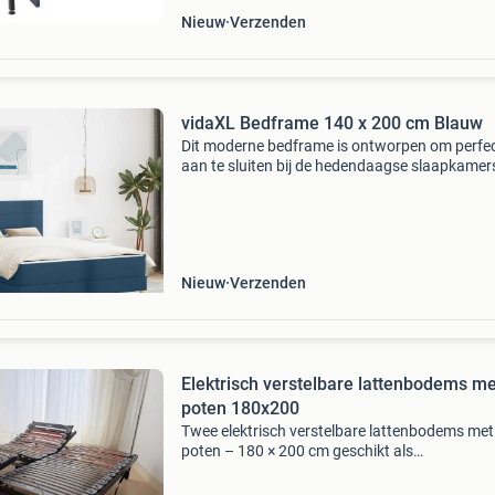
Nieuw
Verzenden
vidaXL Bedframe 140 x 200 cm Blauw
Dit moderne bedframe is ontworpen om perfe
aan te sluiten bij de hedendaagse slaapkamerst
Het heeft strakke lijnen en een gezellige uitstra
De rechthoekige vorm past moeiteloos in elke 
Nieuw
Verzenden
Elektrisch verstelbare lattenbodems me
poten 180x200
Twee elektrisch verstelbare lattenbodems met
poten – 180 × 200 cm geschikt als
tweepersoonsbed van 180 × 200 cm elektrisc
verstelbaar (hoofd- en voeteneinde) inclusief 