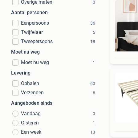
Overige maten
0
Aantal personen
Eenpersoons
36
Twijfelaar
5
Tweepersoons
18
Moet nu weg
Moet nu weg
1
Levering
Ophalen
60
Verzenden
6
Aangeboden sinds
Vandaag
0
Gisteren
1
Een week
13