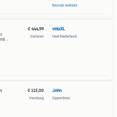
Bezoek website
€ 444,99
vidaXL
ct
Gisteren
Heel Nederland
ijl.
ling.
slaa
€ 115,00
John
t
Vandaag
Opperdoes
h
poten