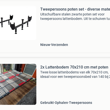
Tweepersoons poten set - diverse mat
Uitschuifbare stalen zwarte poten set voor
tweepersoons lattenbodem. Uit te schuiven t
140 cm en 180 cm. In hoogte verstelbaar met
ideale bodemondersteuning tussen 24 cm en 
cm. Alle produc
Nieuw
Verzenden
2x Lattenbodem 70x210 cm met poten
Twee losse lattenbodems van elk 70x210 cm,
ideaal voor een tweepersoonsbed van 140 bij
matras. Ze zijn in gebruikte staat, maar de lat
zijn in goede conditie. De lattenbodems zijn
voorzien van
Gebruikt
Ophalen
Tweepersoons