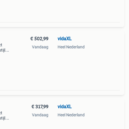
€ 502,99
vidaXL
ct
Vandaag
Heel Nederland
ijl.
ling.
slaa
€ 317,99
vidaXL
ct
Vandaag
Heel Nederland
ijl.
ling.
slaa