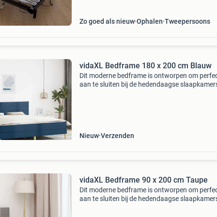
gebruikte, maar nette sta
Zo goed als nieuw
Ophalen
Tweepersoons
vidaXL Bedframe 180 x 200 cm Blauw
Dit moderne bedframe is ontworpen om perfe
aan te sluiten bij de hedendaagse slaapkamerst
Het heeft strakke lijnen en een gezellige uitstra
De rechthoekige vorm past moeiteloos in elke 
Nieuw
Verzenden
vidaXL Bedframe 90 x 200 cm Taupe
Dit moderne bedframe is ontworpen om perfe
aan te sluiten bij de hedendaagse slaapkamerst
Het heeft strakke lijnen en een gezellige uitstra
De rechthoekige vorm past moeiteloos in elke 