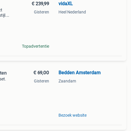
€ 239,99
vidaXL
ct
Gisteren
Heel Nederland
ijl.
ling.
slaa
Topadvertentie
€ 69,00
Bedden Amsterdam
ten
set.
Gisteren
Zaandam
en
ns op
Bezoek website