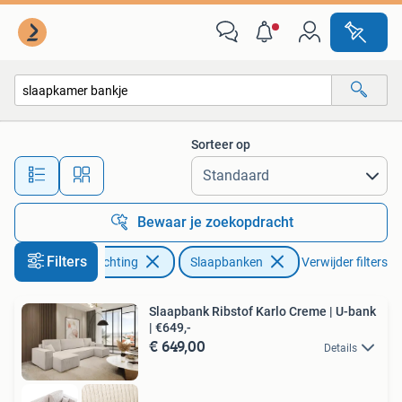
Slaapkamer | Slaapbanken
Sorteer op
Alle afstanden…
Bewaar je zoekopdracht
Filters
Huis en Inrichting
Slaapbanken
Verwijder filters
Slaapbank Ribstof Karlo Creme | U-bank
| €649,-
€ 649,00
Details