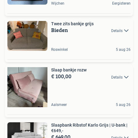
Wijchen
Eergisteren
Twee zits bankje grijs
Bieden
Details
Roswinkel
5 aug 26
Slaap bankje rozw
€ 100,00
Details
Aalsmeer
5 aug 26
Slaapbank Ribstof Karlo Grijs | U-bank |
€649,-
€ 649,00
Details