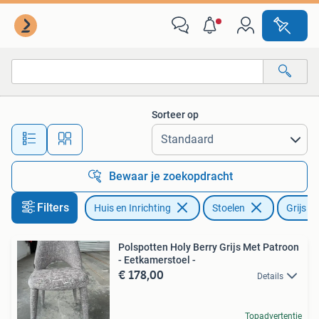
Stoelen
Sorteer op
Alle afstanden…
Bewaar je zoekopdracht
Filters
Huis en Inrichting
Stoelen
Grijs
Polspotten Holy Berry Grijs Met Patroon
- Eetkamerstoel -
€ 178,00
Details
Topadvertentie