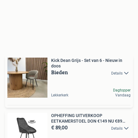
Kick Dean Grijs - Set van 6 - Nieuw in
doos
Bieden
Details
Dagtopper
Lekkerkerk
Vandaag
OPHEFFING UITVERKOOP
EETKAMERSTOEL DON €149 NU €89
€ 89,00
PER STUK
Details