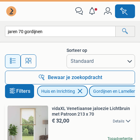
Stoffering | Gordijnen en Lamellen
Sorteer op
Alle afstanden…
Bewaar je zoekopdracht
Filters
Huis en Inrichting
Gordijnen en Lamellen
vidaXL Venetiaanse jaloezie Lichtbruin
met Patroon 213 x 70
€ 32,00
Details
Topadvertentie