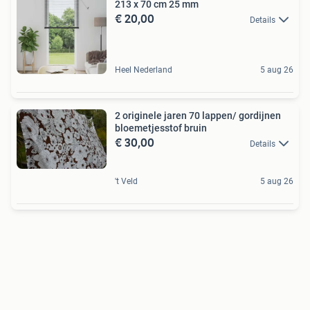
213 x 70 cm 25 mm
€ 20,00
Details
Heel Nederland
5 aug 26
2 originele jaren 70 lappen/ gordijnen
bloemetjesstof bruin
€ 30,00
Details
't Veld
5 aug 26