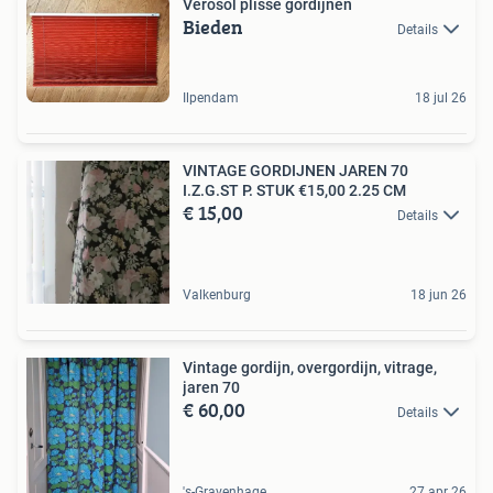
Verosol plissé gordijnen
Bieden
Details
Ilpendam
18 jul 26
VINTAGE GORDIJNEN JAREN 70
I.Z.G.ST P. STUK €15,00 2.25 CM
€ 15,00
Details
Valkenburg
18 jun 26
Vintage gordijn, overgordijn, vitrage,
jaren 70
€ 60,00
Details
's-Gravenhage
27 apr 26