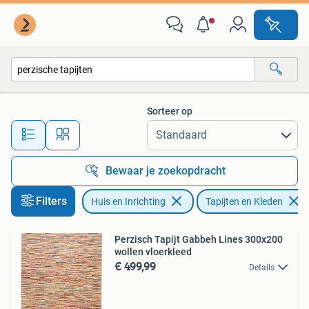
Stoffering | Tapijten en Kleden
Sorteer op
Alle afstanden…
Bewaar je zoekopdracht
Filters
Huis en Inrichting
Tapijten en Kleden
Perzisch Tapijt Gabbeh Lines 300x200
wollen vloerkleed
€ 499,99
Details