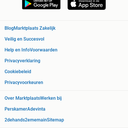
Blog
Marktplaats Zakelijk
Veilig en Succesvol
Help en Info
Voorwaarden
Privacyverklaring
Cookiebeleid
Privacyvoorkeuren
Over Marktplaats
Werken bij
Perskamer
Adevinta
2dehands
2ememain
Sitemap