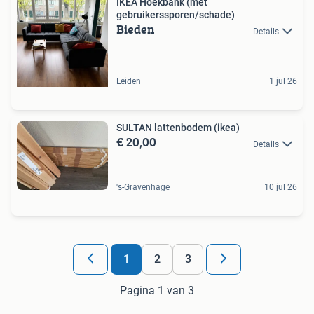
IKEA Hoekbank (met
gebruikerssporen/schade)
Bieden
Details
Leiden
1 jul 26
SULTAN lattenbodem (ikea)
€ 20,00
Details
's-Gravenhage
10 jul 26
1
2
3
Pagina 1 van 3