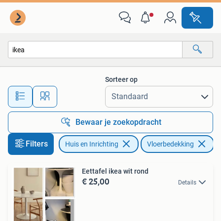
Stoffering | Vloerbedekking
Sorteer op
Alle afstanden…
Bewaar je zoekopdracht
Filters
Huis en Inrichting
Vloerbedekking
Ve
Eettafel ikea wit rond
€ 25,00
Details