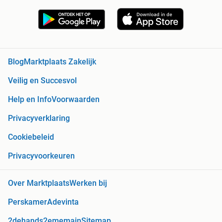
Blog
Marktplaats Zakelijk
Veilig en Succesvol
Help en Info
Voorwaarden
Privacyverklaring
Cookiebeleid
Privacyvoorkeuren
Over Marktplaats
Werken bij
Perskamer
Adevinta
2dehands
2ememain
Sitemap