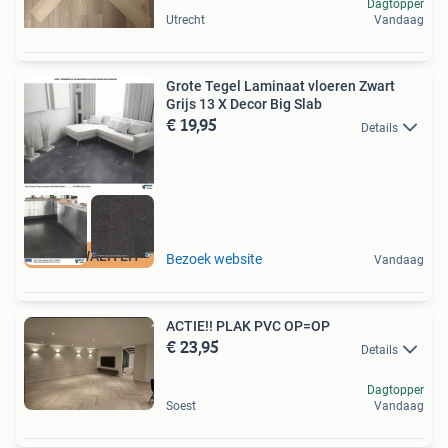
Dagtopper
Utrecht
Vandaag
Grote Tegel Laminaat vloeren Zwart
Grijs 13 X Decor Big Slab
€ 19,95
Details
TOP KWALITEIT
Bezoek website
Vandaag
ACTIE!! PLAK PVC OP=OP
€ 23,95
Details
Dagtopper
Soest
Vandaag