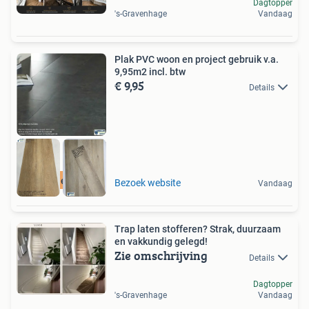
Dagtopper
's-Gravenhage
Vandaag
Plak PVC woon en project gebruik v.a.
9,95m2 incl. btw
€ 9,95
Details
snelle levering
Bezoek website
Vandaag
Trap laten stofferen? Strak, duurzaam
en vakkundig gelegd!
Zie omschrijving
Details
Dagtopper
's-Gravenhage
Vandaag