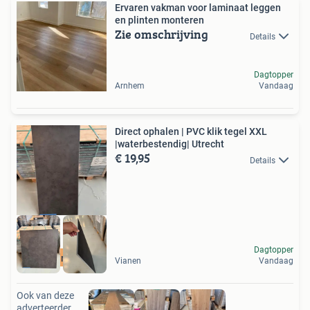
Ervaren vakman voor laminaat leggen
en plinten monteren
Zie omschrijving
Details
Dagtopper
Arnhem
Vandaag
Direct ophalen | PVC klik tegel XXL
|waterbestendig| Utrecht
€ 19,95
Details
Dagtopper
XXL plank tegel
Vianen
Vandaag
Ook van deze
adverteerder