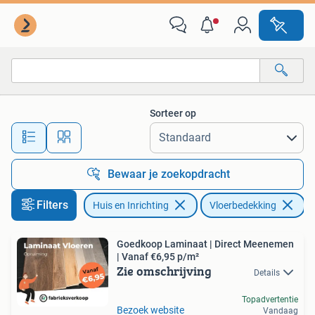
Stoffering | Vloerbedekking
Sorteer op
Alle afstanden…
Bewaar je zoekopdracht
Filters
Huis en Inrichting
Vloerbedekking
Ve
Goedkoop Laminaat | Direct Meenemen
| Vanaf €6,95 p/m²
Zie omschrijving
Details
Topadvertentie
Bezoek website
Vandaag