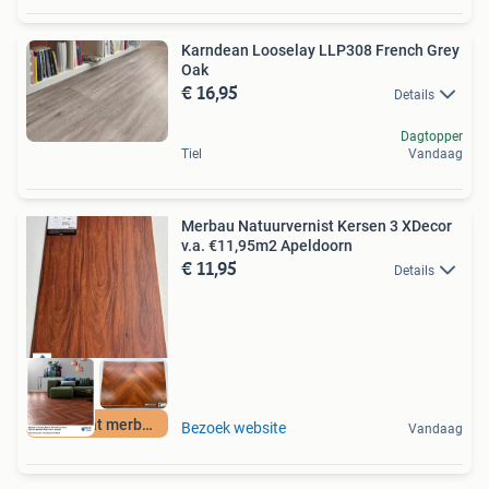
Karndean Looselay LLP308 French Grey
Oak
€ 16,95
Details
Dagtopper
Tiel
Vandaag
Merbau Natuurvernist Kersen 3 XDecor
v.a. €11,95m2 Apeldoorn
€ 11,95
Details
Laminaat merbau
Bezoek website
Vandaag