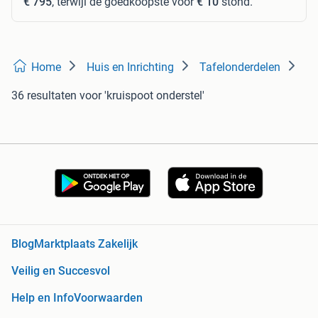
€ 795
, terwijl de goedkoopste voor
€ 10
stond.
Home
Huis en Inrichting
Tafelonderdelen
36 resultaten
voor 'kruispoot onderstel'
Blog
Marktplaats Zakelijk
Veilig en Succesvol
Help en Info
Voorwaarden