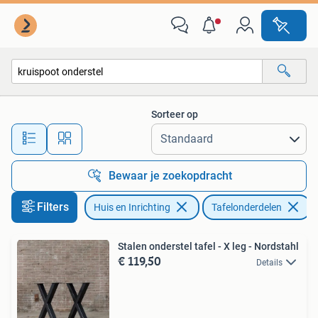
Tafelonderdelen
Sorteer op
Alle afstanden…
Bewaar je zoekopdracht
Filters
Huis en Inrichting
Tafelonderdelen
V
Stalen onderstel tafel - X leg - Nordstahl
€ 119,50
Details