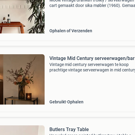
Mooie vintage dranken trolley / serveerwagen 
cart gemaakt door sika møbler (1960). Gemaa
teak hout met een mooi minimalistisch design
bovenzijde heeft een afneembaar dienblad. St
ee
Ophalen of Verzenden
Vintage Mid Century serveerwagen/bar
Vintage mid century serveerwagen te koop
prachtige vintage serveerwagen in mid century 
met een zwart metalen frame, goudkleurige r
en twee donkerbruine houtfineer plateaus. De
wagen staat o
Gebruikt
Ophalen
Butlers Tray Table