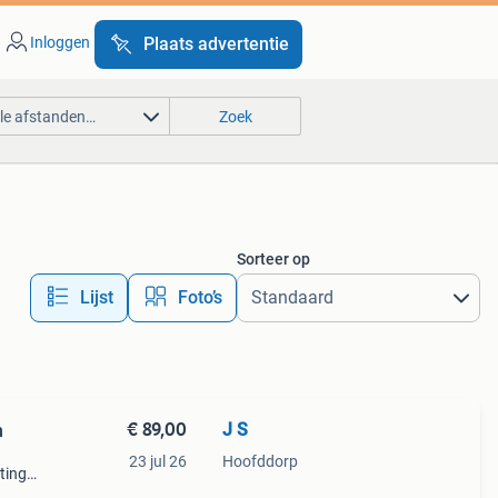
Inloggen
Plaats advertentie
lle afstanden…
Zoek
Sorteer op
Lijst
Foto’s
€ 89,00
J S
n
23 jul 26
Hoofddorp
ting