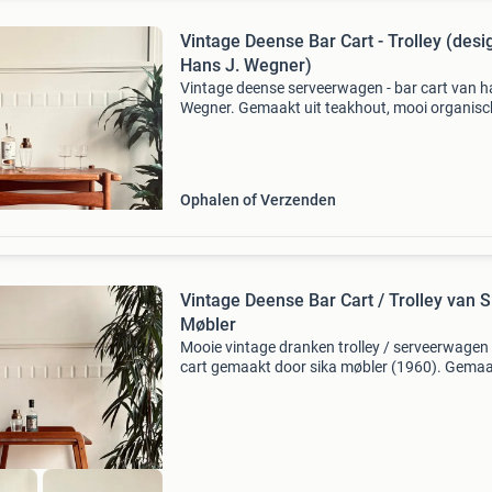
Vintage Deense Bar Cart - Trolley (design
Hans J. Wegner)
Vintage deense serveerwagen - bar cart van ha
Wegner. Gemaakt uit teakhout, mooi organisc
gevormd en met aan de bovenzijde een
afneembaar blad. Stuur een berichtje voor me
info, de gehele coll
Ophalen of Verzenden
Vintage Deense Bar Cart / Trolley van S
Møbler
Mooie vintage dranken trolley / serveerwagen 
cart gemaakt door sika møbler (1960). Gemaa
teak hout met een mooi minimalistisch design
bovenzijde heeft een afneembaar dienblad. St
ee