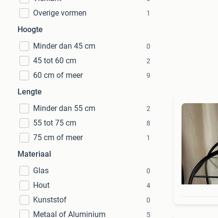
Overige vormen
1
Hoogte
Minder dan 45 cm
0
45 tot 60 cm
2
60 cm of meer
9
Lengte
Minder dan 55 cm
2
55 tot 75 cm
8
75 cm of meer
1
Materiaal
Glas
0
Hout
4
Kunststof
0
Metaal of Aluminium
5