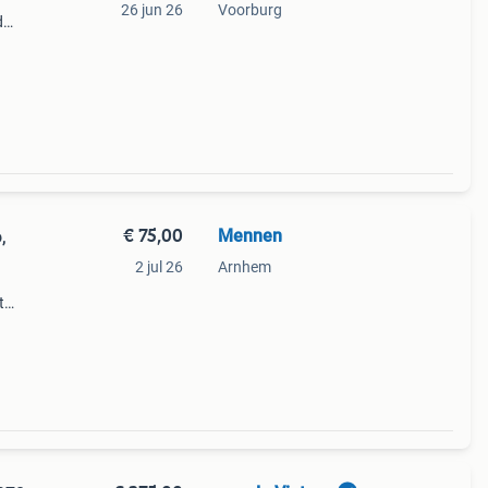
26 jun 26
Voorburg
d
ble,
s
€ 75,00
Mennen
,
2 jul 26
Arnhem
t
r