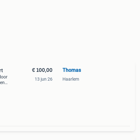
€ 100,00
Thomas
rt
door
13 jun 26
Haarlem
een
voor