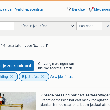
waarden
Veiligheidscentrum
Berichten
Meldingen
Tafels | Bijzettafels
A
14 resultaten
voor 'bar cart'
Ontvang meldingen van
r je zoekopdracht
nieuwe zoekresultaten
chting
Bijzettafels
Verwijder filters
Vintage messing bar cart serveerwage
Prachtige messing bar cart met 2 rookglazen
planken in mooie, schone, krasvrije staat afme
75x45x60 hoog