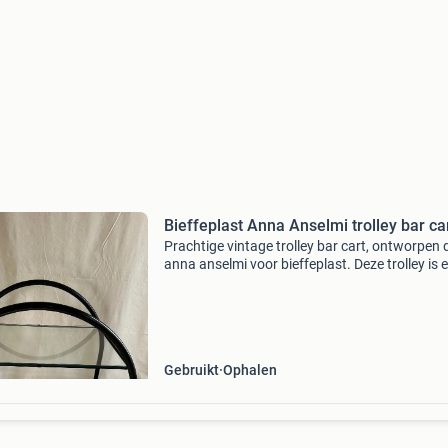
Bieffeplast Anna Anselmi trolley bar ca
Prachtige vintage trolley bar cart, ontworpen 
anna anselmi voor bieffeplast. Deze trolley is 
stijlvolle toevoeging aan elk interieur, perfect 
het serveren van drankjes of als decoratief
Gebruikt
Ophalen