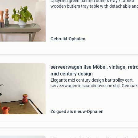
Upcycled green painted butlers tray / table a
wooden butlers tray table with detachable an
foldable legs. Perfect as a serving tray, side ta
plant stand or bar cart. The tray table feature
clove
Gebruikt
Ophalen
serveerwagen Ilse Möbel, vintage, retro
mid century design
Elegante mid century design bar trolley cart,
serveerwagen in scandinavische stijl. Gemaak
door de duitste fabrikant ilse möbel in de jaren
1960. Wagentje is in zeer goede conditie (zeke
gezien de l
Zo goed als nieuw
Ophalen