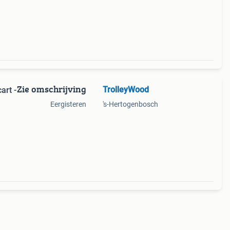
Zie omschrijving
TrolleyWood
art -
Eergisteren
's-Hertogenbosch
evind
tje