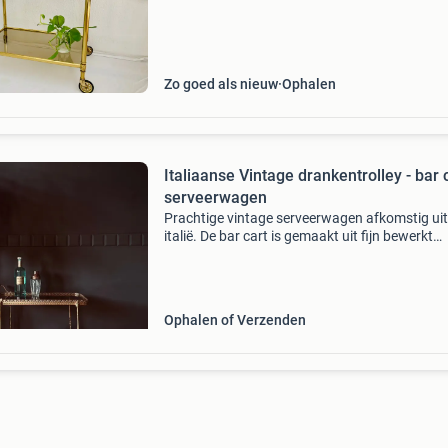
Zo goed als nieuw
Ophalen
Italiaanse Vintage drankentrolley - bar c
serveerwagen
Prachtige vintage serveerwagen afkomstig uit
italië. De bar cart is gemaakt uit fijn bewerkt
messing en getint glas. Op de onderste tray b
zich een houder voor flessen. Stuur een berich
voor m
Ophalen of Verzenden