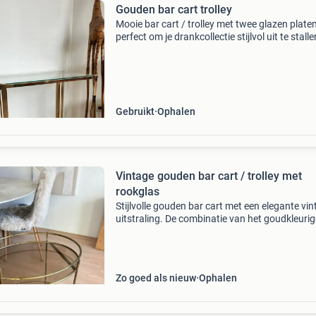
Gouden bar cart trolley
Mooie bar cart / trolley met twee glazen platen
perfect om je drankcollectie stijlvol uit te stall
onderste glasplaat is gebarsten. Is nog steeds
bruikbaar of makkelijk te vervangen. Breedte 
Gebruikt
Ophalen
Vintage gouden bar cart / trolley met
rookglas
Stijlvolle gouden bar cart met een elegante vi
uitstraling. De combinatie van het goudkleurig
metalen frame en de rookglazen bladen geeft
trolley een luxe en chique look, perfect voor ee
Zo goed als nieuw
Ophalen