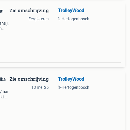
Zie omschrijving
TrolleyWood
Eergisteren
's-Hertogenbosch
ns j.
h
er
Zie omschrijving
TrolleyWood
ika
13 mei 26
's-Hertogenbosch
/ bar
kt uit
. De
uur