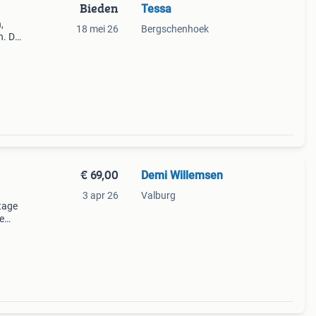
Bieden
Tessa
,
18 mei 26
Bergschenhoek
en. De
42
€ 69,00
Demi Willemsen
3 apr 26
Valburg
ntage
e
 deze
n h