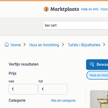
Help en info
Voor
Home
Huis en Inrichting
Tafels | Bijzettafels
Verfijn resultaten
Bewaa
Prijs
Huis en Inri
van
tot
€
€
Categorie
Wis de categorie