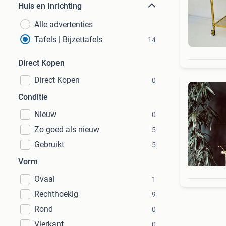
Huis en Inrichting
Alle advertenties
Tafels | Bijzettafels
14
Direct Kopen
Direct Kopen
0
Conditie
Nieuw
0
Zo goed als nieuw
5
Gebruikt
5
Vorm
Ovaal
1
Rechthoekig
9
Rond
0
Vierkant
0