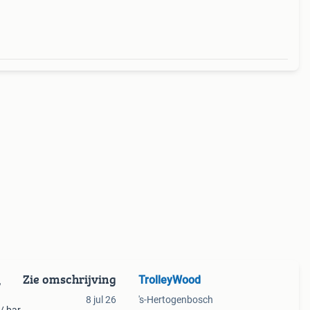
Zie omschrijving
TrolleyWood
,
8 jul 26
's-Hertogenbosch