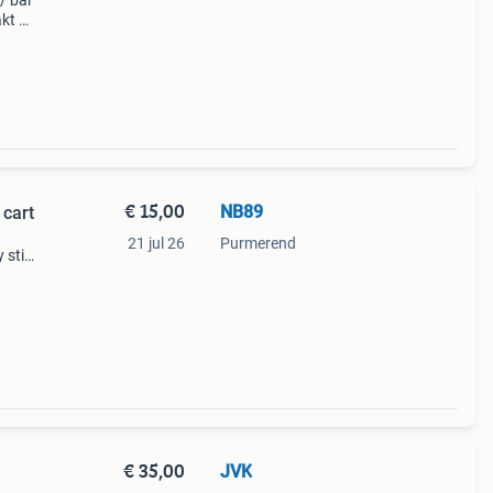
/ bar
kt uit
. De
uur
€ 15,00
NB89
 cart
21 jul 26
Purmerend
stijl,
aden
€ 35,00
JVK