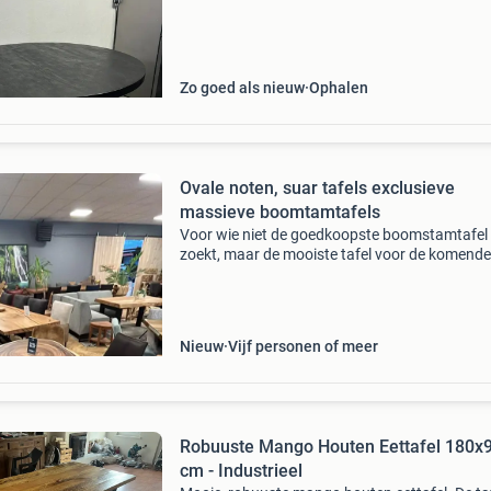
Massief mango hout - zwarte afwerking – past
Zo goed als nieuw
Ophalen
Ovale noten, suar tafels exclusieve
massieve boomtamtafels
Voor wie niet de goedkoopste boomstamtafel
zoekt, maar de mooiste tafel voor de komende
twintig jaar. Nu bij treetop tables echte ovale 
tafels uniek omdat de spintrand doorloopt. T
zeer excl
Nieuw
Vijf personen of meer
Robuuste Mango Houten Eettafel 180x
cm - Industrieel