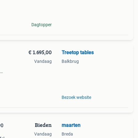
 in
Dagtopper
€ 1.695,00
Treetop tables
Vandaag
Balkbrug
suar
evens
Bezoek website
Bieden
maarten
90
Vandaag
Breda