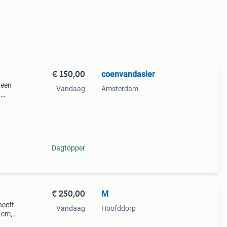
€ 150,00
coenvandasler
 een
Vandaag
Amsterdam
w
cm
Dagtopper
€ 250,00
M
heeft
Vandaag
Hoofddorp
 cm,
n. -