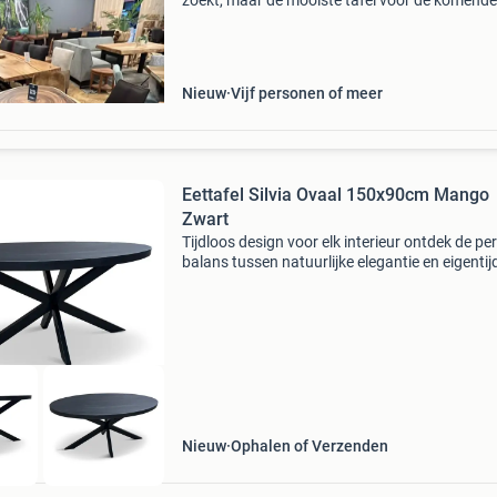
zoekt, maar de mooiste tafel voor de komende
twintig jaar. Nu bij treetop tables echte ovale 
tafels uniek omdat de spintrand doorloopt. T
zeer excl
Nieuw
Vijf personen of meer
Eettafel Silvia Ovaal 150x90cm Mango
Zwart
Tijdloos design voor elk interieur ontdek de pe
balans tussen natuurlijke elegantie en eigentij
design met de silvia eettafel. Deze stijlvolle
ovaalvormige tafel is vervaardigd uit hoogwa
Nieuw
Ophalen of Verzenden