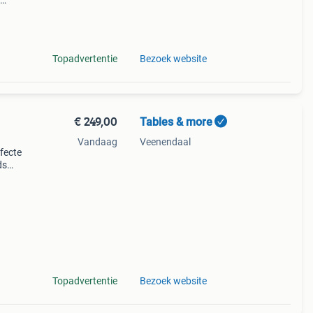
suar
evens
Topadvertentie
Bezoek website
€ 249,00
Tables & more
Vandaag
Veenendaal
rfecte
ds
ardig
Topadvertentie
Bezoek website