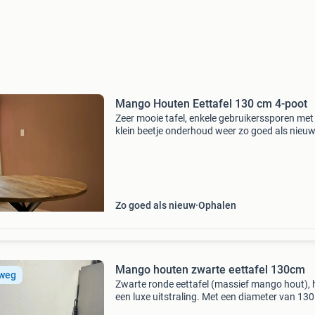
Mango Houten Eettafel 130 cm 4-poot
Zeer mooie tafel, enkele gebruikerssporen met
klein beetje onderhoud weer zo goed als nieu
koop direct of doe een goed bod breedte 130
hoogte 78cm ophalen in amsterdam-oost
(nieuwprijs €30
Zo goed als nieuw
Ophalen
Mango houten zwarte eettafel 130cm
 weg
Zwarte ronde eettafel (massief mango hout), 
een luxe uitstraling. Met een diameter van 130
afhankelijk van stoelkeuze voor 4 tot 6 persone