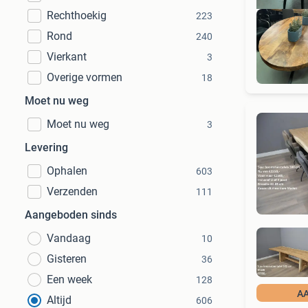
Rechthoekig
223
Rond
240
Vierkant
3
Overige vormen
18
Moet nu weg
Moet nu weg
3
Levering
Ophalen
603
Verzenden
111
Aangeboden sinds
Vandaag
10
Gisteren
36
Een week
128
A
Altijd
606