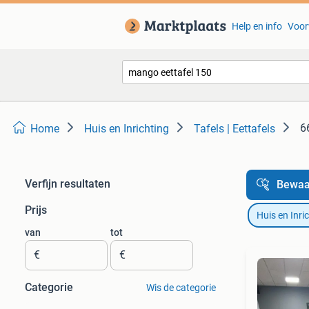
Help en info
Voor
6
Home
Huis en Inrichting
Tafels | Eettafels
Verfijn resultaten
Bewaa
Prijs
Huis en Inri
van
tot
€
€
Categorie
Wis de categorie