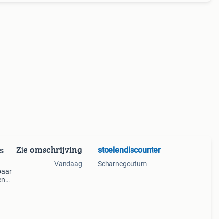
Zie omschrijving
stoelendiscounter
Vandaag
Scharnegoutum
rbaar
en
/6
: 100