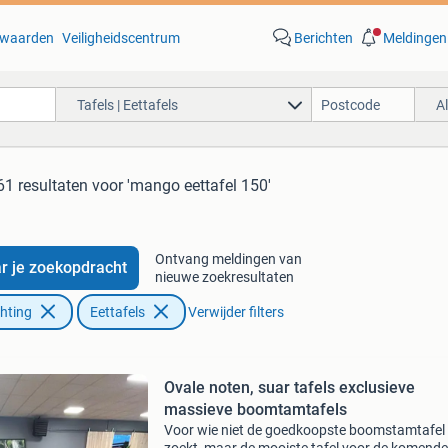
waarden
Veiligheidscentrum
Berichten
Meldingen
Tafels | Eettafels
A
61 resultaten
voor 'mango eettafel 150'
Ontvang meldingen van
r je zoekopdracht
nieuwe zoekresultaten
chting
Eettafels
Verwijder filters
Ovale noten, suar tafels exclusieve
massieve boomtamtafels
Voor wie niet de goedkoopste boomstamtafel