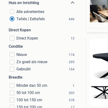
Huis en Inrichting
Alle advertenties
Tafels | Eettafels
646
Direct Kopen
Direct Kopen
13
Conditie
Nieuw
174
Zo goed als nieuw
295
Gebruikt
164
Breedte
Minder dan 50 cm
1
50 tot 100 cm
202
100 tot 150 cm
378
150 tot 200 cm
17