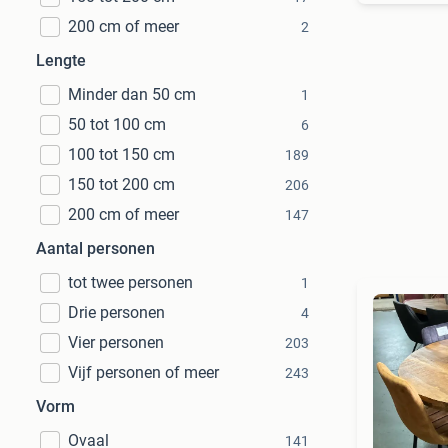
200 cm of meer
2
Lengte
Minder dan 50 cm
1
50 tot 100 cm
6
100 tot 150 cm
189
150 tot 200 cm
206
200 cm of meer
147
Aantal personen
tot twee personen
1
Drie personen
4
Vier personen
203
Vijf personen of meer
243
Vorm
Ovaal
141