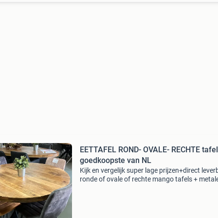
EETTAFEL ROND- OVALE- RECHTE tafels
goedkoopste van NL
Kijk en vergelijk super lage prijzen+direct leve
ronde of ovale of rechte mango tafels + metal
poot diverse uit voorraad leverbaar , binnen 2
werkdagen in huis. Maten ronde mango tafels 