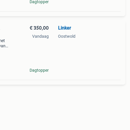
Dagtopper
€ 350,00
Linker
.
Vandaag
Oostwold
met
van
te
. Het
Dagtopper