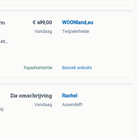
€ 499,00
WOONland,eu
t/m
Vandaag
Twijzelerheide
 499,-
dit
Topadvertentie
Bezoek website
Zie omschrijving
Rachel
Vandaag
Assendelft
m)
den.