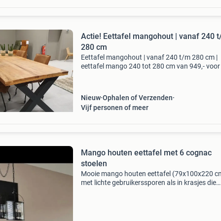
Actie! Eettafel mangohout | vanaf 240 
280 cm
Eettafel mangohout | vanaf 240 t/m 280 cm |
eettafel mango 240 tot 280 cm van 949,- voor
haal nu snel de gezelligheid en stijl van onze
mangohouten eettafel in huis, want tijdelijk is 
pracht
Nieuw
Ophalen of Verzenden
Vijf personen of meer
Mango houten eettafel met 6 cognac
stoelen
Mooie mango houten eettafel (79x100x220 c
met lichte gebruikerssporen als in krasjes die
eventueel opgeschuurd en gelakt kunnen wor
Inclusief 6 zo goed als nieuwe cognac stoelen,
waarvan de onde