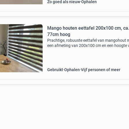
Zo goed als nieuw
Ophalen
Mango houten eettafel 200x100 cm, ca
77cm hoog
Prachtige, robuuste eettafel van mangohout 
een afmeting van 200x100 cm en een hoogte 
ongeveer 77 cm. De tafel biedt voldoende ruim
voor een gezellig diner met familie of vrienden
natuur
Gebruikt
Ophalen
Vijf personen of meer