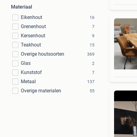
Materiaal
Eikenhout
16
Grenenhout
7
Kersenhout
9
Teakhout
15
Overige houtsoorten
369
Glas
2
Kunststof
7
Metaal
137
Overige materialen
55