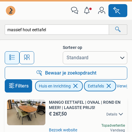
Tafels | Eettafels
Sorteer op
Alle afstanden…
Bewaar je zoekopdracht
Filters
Huis en Inrichting
Eettafels
Verwijder
MANGO EETTAFEL | OVAAL | ROND EN
MEER! | LAAGSTE PRIJS!
€ 267,50
Details
Topadvertentie
Bezoek website
Vandaag