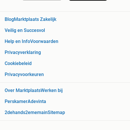
Blog
Marktplaats Zakelijk
Veilig en Succesvol
Help en Info
Voorwaarden
Privacyverklaring
Cookiebeleid
Privacyvoorkeuren
Over Marktplaats
Werken bij
Perskamer
Adevinta
2dehands
2ememain
Sitemap