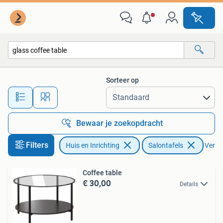
Tafels | Salontafels
Sorteer op
Alle afstanden…
Bewaar je zoekopdracht
Filters
Huis en Inrichting
Salontafels
Verwij
Coffee table
€ 30,00
Details