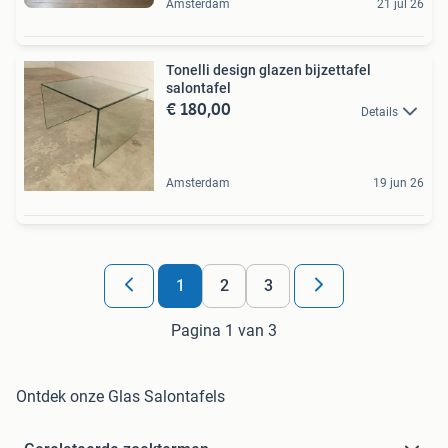
Amsterdam
21 jul 26
Tonelli design glazen bijzettafel
salontafel
€ 180,00
Details
Amsterdam
19 jun 26
1
2
3
Pagina 1 van 3
Ontdek onze Glas Salontafels