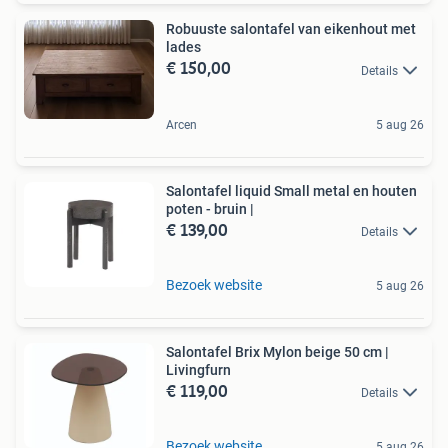
Robuuste salontafel van eikenhout met
lades
€ 150,00
Details
Arcen
5 aug 26
Salontafel liquid Small metal en houten
poten - bruin |
€ 139,00
Details
Bezoek website
5 aug 26
Salontafel Brix Mylon beige 50 cm |
Livingfurn
€ 119,00
Details
Bezoek website
5 aug 26