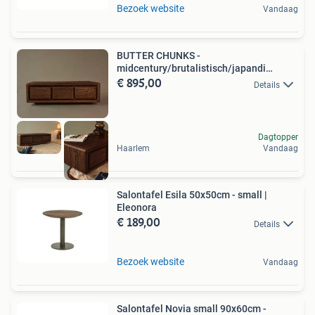
Bezoek website
Vandaag
BUTTER CHUNKS -
midcentury/brutalistisch/japandi
€ 895,00
salontafel
Details
Dagtopper
Haarlem
Vandaag
Salontafel Esila 50x50cm - small |
Eleonora
€ 189,00
Details
Bezoek website
Vandaag
Salontafel Novia small 90x60cm -