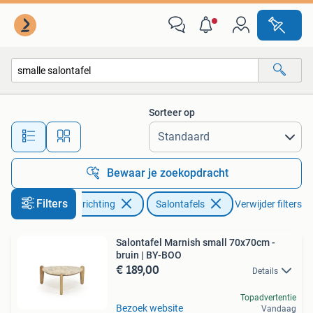
Tafels | Salontafels
Sorteer op
Alle afstanden…
Bewaar je zoekopdracht
Filters
Huis en Inrichting
Salontafels
Verwijder filters
Salontafel Marnish small 70x70cm -
bruin | BY-BOO
€ 189,00
Details
Topadvertentie
Bezoek website
Vandaag