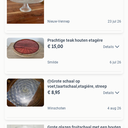
Nieuw-Vennep
23 jul 26
Prachtige teak houten etagére
€ 15,00
Details
Smilde
6 jul 26
🎂Grote schaal op
voet,taartschaal,etagiére, streep
€ 8,95
Details
Winschoten
4 aug 26
Grote glazen fruitschaal met een houten