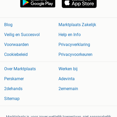
Blog
Marktplaats Zakelijk
Veilig en Succesvol
Help en Info
Voorwaarden
Privacyverklaring
Cookiebeleid
Privacyvoorkeuren
Over Marktplaats
Werken bij
Perskamer
Adevinta
2dehands
2ememain
Sitemap
Marktplaats is, voor zover wettelijk toegestaan, niet aansprakelijk