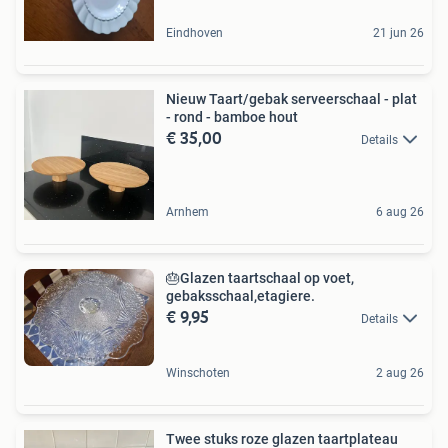
Eindhoven
21 jun 26
Nieuw Taart/gebak serveerschaal - plat
- rond - bamboe hout
€ 35,00
Details
Arnhem
6 aug 26
🎂Glazen taartschaal op voet,
gebaksschaal,etagiere.
€ 9,95
Details
Winschoten
2 aug 26
Twee stuks roze glazen taartplateau