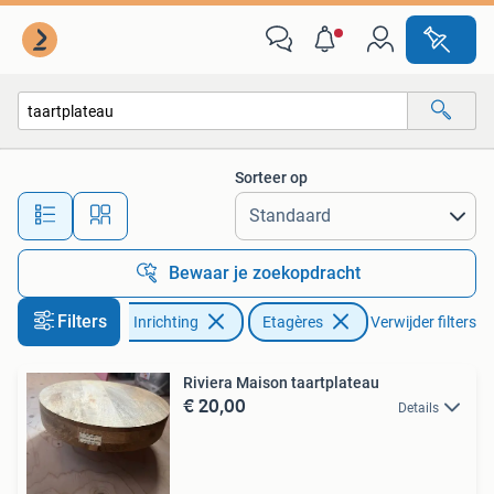
Woonaccessoires | Etagères
Sorteer op
Alle afstanden…
Bewaar je zoekopdracht
Filters
Huis en Inrichting
Etagères
Verwijder filters
Riviera Maison taartplateau
€ 20,00
Details