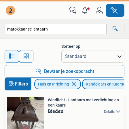
Woonaccessoires | Kandelaars en Kaarsen
Sorteer op
Alle afstanden…
Bewaar je zoekopdracht
Filters
Huis en Inrichting
Kandelaars en Kaarsen
Windlicht - Lantaarn met verlichting en
een kaars
Bieden
Details