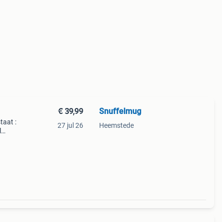
€ 39,99
Snuffelmug
taat :
27 jul 26
Heemstede
l
p