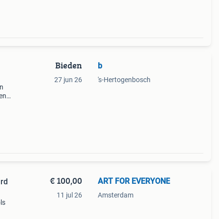
Bieden
b
27 jun 26
's-Hertogenbosch
an
ten
n
€ 100,00
ART FOR EVERYONE
ard
11 jul 26
Amsterdam
ls