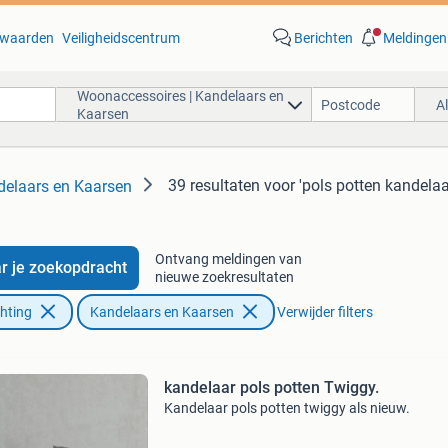
waarden
Veiligheidscentrum
Berichten
Meldingen
Woonaccessoires | Kandelaars en
A
Kaarsen
39 resultaten
voor 'pols potten kandelaa
delaars en Kaarsen
Ontvang meldingen van
r je zoekopdracht
nieuwe zoekresultaten
chting
Kandelaars en Kaarsen
Verwijder filters
kandelaar pols potten Twiggy.
Kandelaar pols potten twiggy als nieuw.