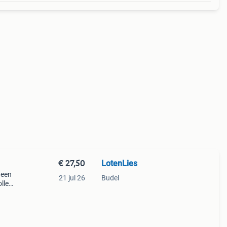
€ 27,50
LotenLies
 een
21 jul 26
Budel
lle
cm