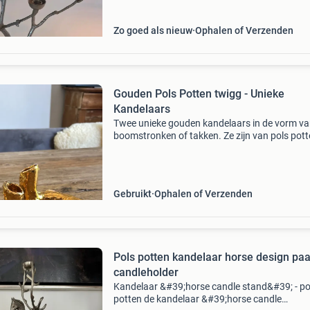
Zo goed als nieuw
Ophalen of Verzenden
Gouden Pols Potten twigg - Unieke
Kandelaars
Twee unieke gouden kandelaars in de vorm v
boomstronken of takken. Ze zijn van pols pot
model twiggs .ze zijn perfect om een warme e
sfeervolle ambiance te creëren in elke ruimte.
Geschikt voor
Gebruikt
Ophalen of Verzenden
Pols potten kandelaar horse design pa
candleholder
Kandelaar &#39;horse candle stand&#39; - po
potten de kandelaar &#39;horse candle