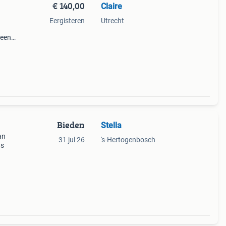
€ 140,00
Claire
Eergisteren
Utrecht
 een
iek,
n elk
Bieden
Stella
an
31 jul 26
's-Hertogenbosch
as