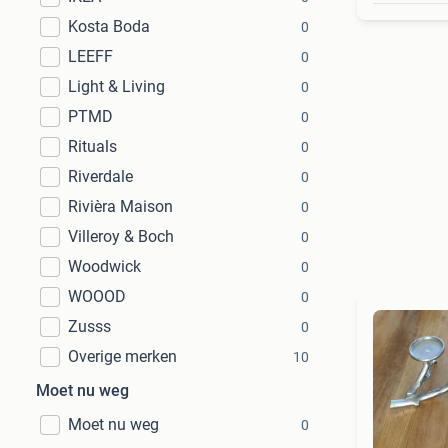
Kosta Boda
0
LEEFF
0
Light & Living
0
PTMD
0
Rituals
0
Riverdale
0
Rivièra Maison
0
Villeroy & Boch
0
Woodwick
0
WOOOD
0
Zusss
0
Overige merken
10
Moet nu weg
Moet nu weg
0