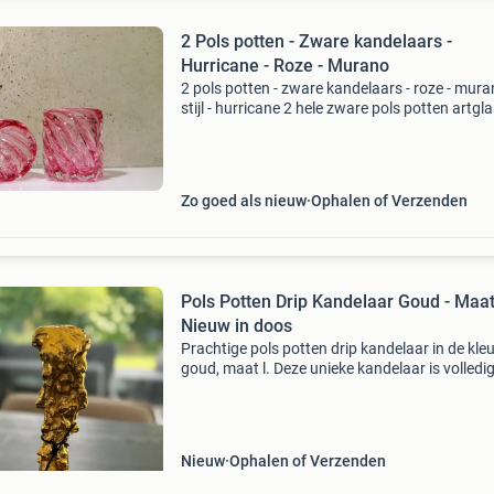
2 Pols potten - Zware kandelaars -
Hurricane - Roze - Murano
2 pols potten - zware kandelaars - roze - mur
stijl - hurricane 2 hele zware pols potten artgl
kaarsenhouders in de stijl van muranoglas. Het
echt grote zware hurricane waxinehouders we
Zo goed als nieuw
Ophalen of Verzenden
Pols Potten Drip Kandelaar Goud - Maat
Nieuw in doos
Prachtige pols potten drip kandelaar in de kleu
goud, maat l. Deze unieke kandelaar is volledi
nieuw en zit nog in de originele doos. Een stijlv
toevoeging aan elk interieur. Kan worden opg
Nieuw
Ophalen of Verzenden