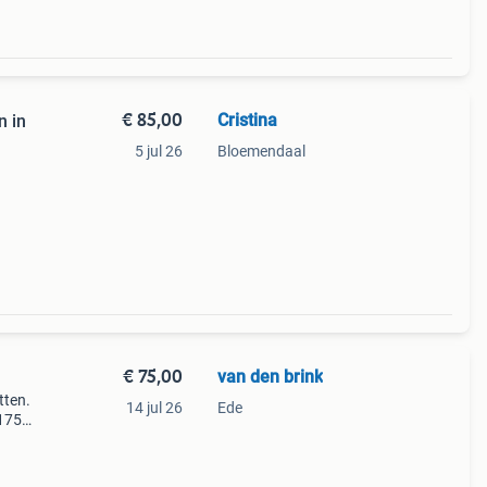
€ 85,00
Cristina
n in
5 jul 26
Bloemendaal
 elk
€ 75,00
van den brink
tten.
14 jul 26
Ede
 175