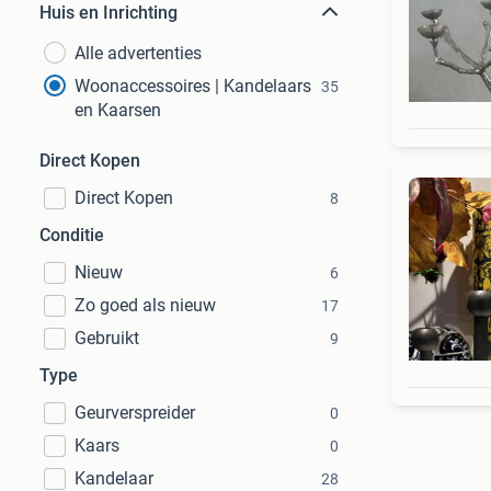
Huis en Inrichting
Alle advertenties
Woonaccessoires | Kandelaars
35
en Kaarsen
Direct Kopen
Direct Kopen
8
Conditie
Nieuw
6
Zo goed als nieuw
17
Gebruikt
9
Type
Geurverspreider
0
Kaars
0
Kandelaar
28