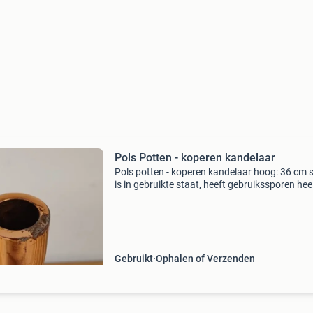
Pols Potten - koperen kandelaar
Pols potten - koperen kandelaar hoog: 36 cm s
is in gebruikte staat, heeft gebruikssporen hee
graag heten we u welkom bij snuffelmug in
heemstede. Snuffelmug is een nieuw kringloo
leer-/werkbe
Gebruikt
Ophalen of Verzenden