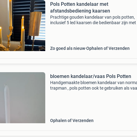
Pols Potten kandelaar met
afstandsbediening kaarsen
Prachtige gouden kandelaar van pols potten,
inclusief 5 led kaarsen die bedienbaar zijn met
afstandsbediening. De kandelaar heeft een un
boomachtig design en is een echte blikvanger i
int
Zo goed als nieuw
Ophalen of Verzenden
bloemen kandelaar/vaas Pols Potten
Handgemaakte bloemen kandelaar van norm
trapman , pols potten ook te gebruiken als va
Ophalen of Verzenden