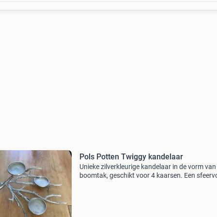
Pols Potten Twiggy kandelaar
Unieke zilverkleurige kandelaar in de vorm van
boomtak, geschikt voor 4 kaarsen. Een sfeervo
toevoeging aan elk interieur. Afmetingen: 60 
lang, 40 cm breed en 18 cm hoog. Bieden is
mogelijk.