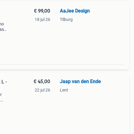
€ 99,00
AaJee Design
18 jul 26
Tilburg
ano
ass
 zijn
lke
€ 45,00
Jaap van den Ende
 L -
22 jul 26
Lent
r
g
olle
ehaal