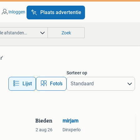
Inloggen
Plaats advertentie
lle afstanden…
Zoek
r'
Sorteer op
Lijst
Foto’s
Bieden
mirjam
2 aug 26
Dinxperlo