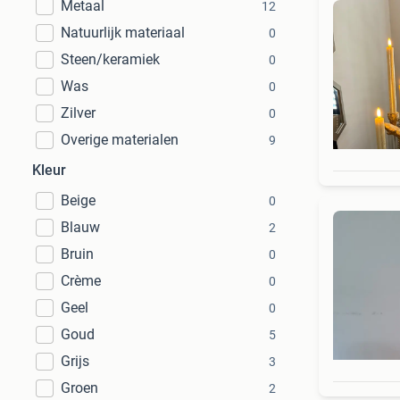
Metaal
12
Natuurlijk materiaal
0
Steen/keramiek
0
Was
0
Zilver
0
Overige materialen
9
Kleur
Beige
0
Blauw
2
Bruin
0
Crème
0
Geel
0
Goud
5
Grijs
3
Groen
2