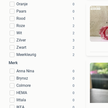
Oranje
0
Paars
0
Rood
1
Roze
2
Wit
2
Zilver
3
Zwart
2
Meerkleurig
2
Merk
Anna Nina
0
Brynxz
0
Colmore
0
HEMA
0
Iittala
0
IKEA
0