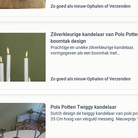
Zo goed als nieuw
Ophalen of Verzenden
Zilverkleurige kandelaar van Pols Potte
boomtak design
Prachtige en unieke zilverkleurige kandelaar,
vormgegeven als een boomtak met
eekhoorntjes.deze kandelaar biedt plaats aan
meerdere kaarsen en is een echte blikvanger in
interieur. Gemaakt van met
Zo goed als nieuw
Ophalen of Verzenden
Pols Potten Twiggy kandelaar
Dutch design de twiggy kandelaar van pols po
35 Cm hoog van verguld messing. Nieuwprijs
euro!