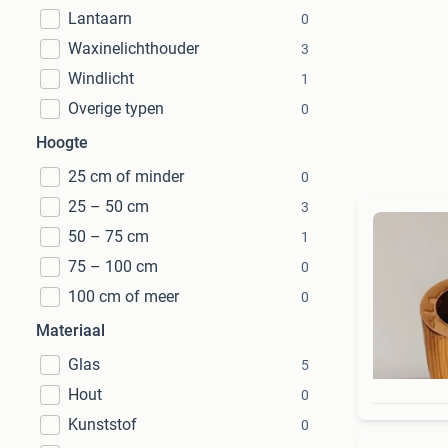
Lantaarn
0
Waxinelichthouder
3
Windlicht
1
Overige typen
0
Hoogte
25 cm of minder
0
25 – 50 cm
3
50 – 75 cm
1
75 – 100 cm
0
100 cm of meer
0
Materiaal
Glas
5
Hout
0
Kunststof
0