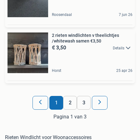
Roosendaal
7 jun 26
2 rieten windlichten v theelichtjes
/whitewash samen €3,50
€ 3,50
Details
Horst
25 apr 26
1
2
3
Pagina 1 van 3
Rieten Windlicht voor Woonaccessoires