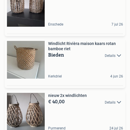
Enschede
7 jul 26
Windlicht Rivièra maison kaars rotan
bamboe riet
Bieden
Details
Kerkdriel
4 jun 26
nieuw 2x windlichten
€ 40,00
Details
Purmerend
24 jul 26