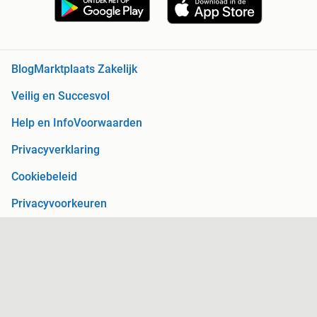
Blog
Marktplaats Zakelijk
Veilig en Succesvol
Help en Info
Voorwaarden
Privacyverklaring
Cookiebeleid
Privacyvoorkeuren
Over Marktplaats
Werken bij
Perskamer
Adevinta
2dehands
2ememain
Sitemap