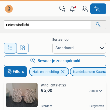
Woonaccessoires | Kandelaars en Kaarsen
Sorteer op
Alle afstanden…
Bewaar je zoekopdracht
Filters
Huis en Inrichting
Kandelaars en Kaarsen
Windlicht riet 2x
€ 5,00
Details
Leerdam
Eergisteren