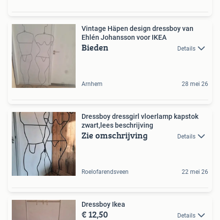
Vintage Häpen design dressboy van
Ehlén Johansson voor IKEA
Bieden
Details
Arnhem
28 mei 26
Dressboy dressgirl vloerlamp kapstok
zwart,lees beschrijving
Zie omschrijving
Details
Roelofarendsveen
22 mei 26
Dressboy Ikea
€ 12,50
Details