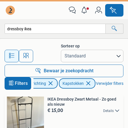
Woonaccessoires | Kapstokken
Sorteer op
Alle afstanden…
Bewaar je zoekopdracht
Filters
Huis en Inrichting
Kapstokken
Verwijder filters
IKEA Dressboy Zwart Metaal - Zo goed
als nieuw
€ 15,00
Details