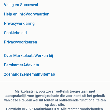
Veilig en Succesvol
Help en Info
Voorwaarden
Privacyverklaring
Cookiebeleid
Privacyvoorkeuren
Over Marktplaats
Werken bij
Perskamer
Adevinta
2dehands
2ememain
Sitemap
Marktplaats is, voor zover wettelijk toegestaan, niet
aansprakelijk voor (gevolg)schade die voortkomt uit het gebruik
van deze site, dan wel uit fouten of ontbrekende functionaliteiten
op deze site.
Copyright © 2026 Marktplaats B.V. Alle rechten voorbehouden.