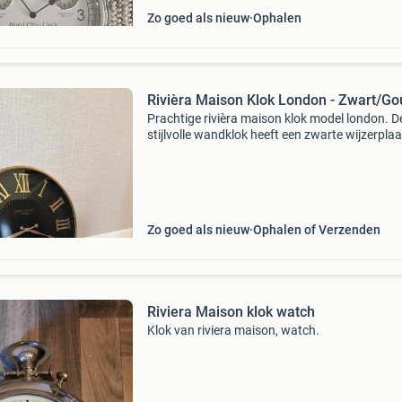
Zo goed als nieuw
Ophalen
Rivièra Maison Klok London - Zwart/Go
Prachtige rivièra maison klok model london. D
stijlvolle wandklok heeft een zwarte wijzerpla
gouden romeinse cijfers en wijzers, wat zorgt 
een luxe uitstraling.
Zo goed als nieuw
Ophalen of Verzenden
Riviera Maison klok watch
Klok van riviera maison, watch.