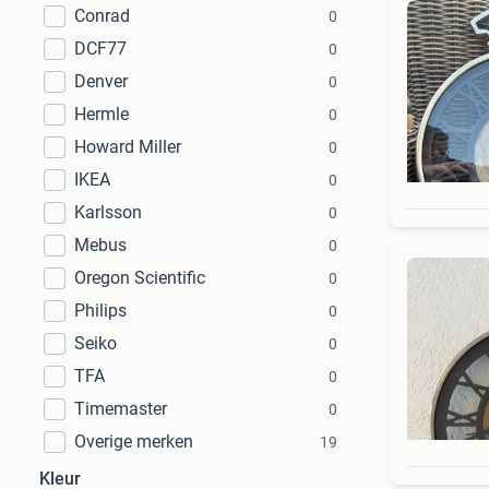
Conrad
0
DCF77
0
Denver
0
Hermle
0
Howard Miller
0
IKEA
0
Karlsson
0
Mebus
0
Oregon Scientific
0
Philips
0
Seiko
0
TFA
0
Timemaster
0
Overige merken
19
Kleur