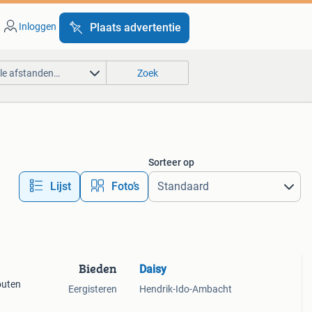
Inloggen
Plaats advertentie
lle afstanden…
Zoek
Sorteer op
Lijst
Foto’s
Bieden
Daisy
outen
Eergisteren
Hendrik-Ido-Ambacht
kan