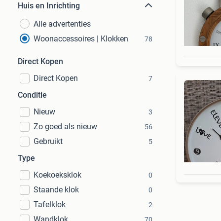
Huis en Inrichting
Alle advertenties
Woonaccessoires | Klokken
78
Direct Kopen
Direct Kopen
7
Conditie
Nieuw
3
Zo goed als nieuw
56
Gebruikt
5
Type
Koekoeksklok
0
Staande klok
0
Tafelklok
2
Wandklok
70