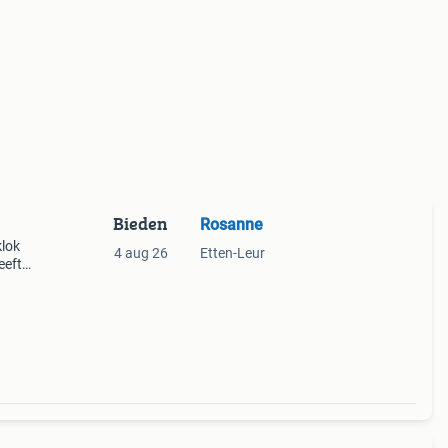
Bieden
Rosanne
klok
4 aug 26
Etten-Leur
eeft.
t. Een