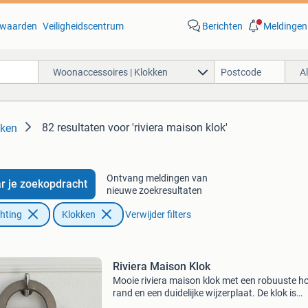
waarden
Veiligheidscentrum
Berichten
Meldingen
Woonaccessoires | Klokken
A
82 resultaten
voor 'riviera maison klok'
kken
Ontvang meldingen van
r je zoekopdracht
nieuwe zoekresultaten
chting
Klokken
Verwijder filters
Riviera Maison Klok
Mooie riviera maison klok met een robuuste h
rand en een duidelijke wijzerplaat. De klok is
voorzien van een metalen ophanghaak, maar 