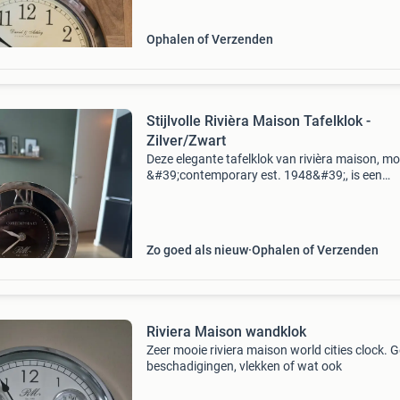
Ophalen of Verzenden
Stijlvolle Rivièra Maison Tafelklok -
Zilver/Zwart
Deze elegante tafelklok van rivièra maison, mo
&#39;contemporary est. 1948&#39;, is een
prachtige toevoeging aan elk interieur. De klok
een zilverkleurige behuizing met een zwarte wi
Zo goed als nieuw
Ophalen of Verzenden
Riviera Maison wandklok
Zeer mooie riviera maison world cities clock. 
beschadigingen, vlekken of wat ook