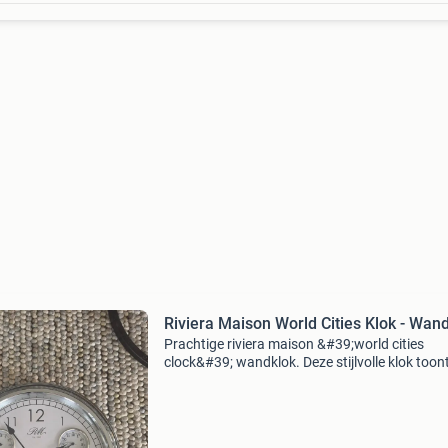
Riviera Maison World Cities Klok - Wan
Prachtige riviera maison &#39;world cities
clock&#39; wandklok. Deze stijlvolle klok toont
alleen de lokale tijd, maar ook de tijden in lond
melbourne en new york. Een echte eyecatcher