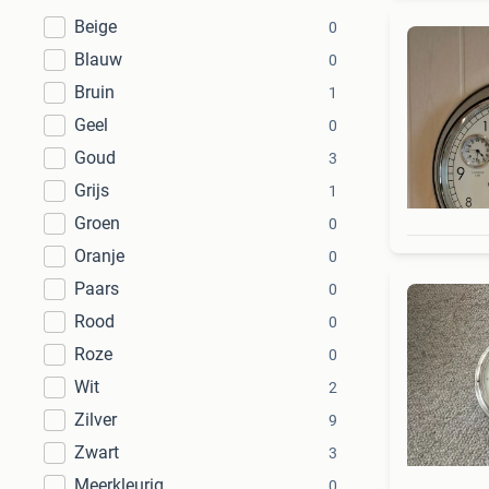
Beige
0
Blauw
0
Bruin
1
Geel
0
Goud
3
Grijs
1
Groen
0
Oranje
0
Paars
0
Rood
0
Roze
0
Wit
2
Zilver
9
Zwart
3
Meerkleurig
0