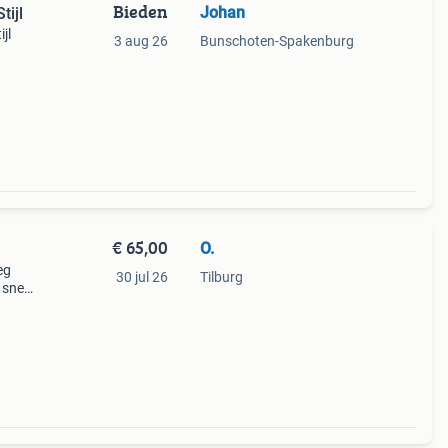
Bieden
Johan
tijl
jl
3 aug 26
Bunschoten-Spakenburg
jen.
€ 65,00
O.
eg
30 jul 26
Tilburg
 snel