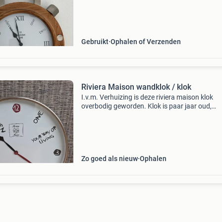
ook zonder gebruikt worden. Een stijlvolle
toevoeging aan
Gebruikt
Ophalen of Verzenden
Riviera Maison wandklok / klok
I.v.m. Verhuizing is deze riviera maison klok
overbodig geworden. Klok is paar jaar oud,
mankeert niets aan. Graag ophalen. Zie mijn
overige advertenties voor nog meer riviera ma
Zo goed als nieuw
Ophalen