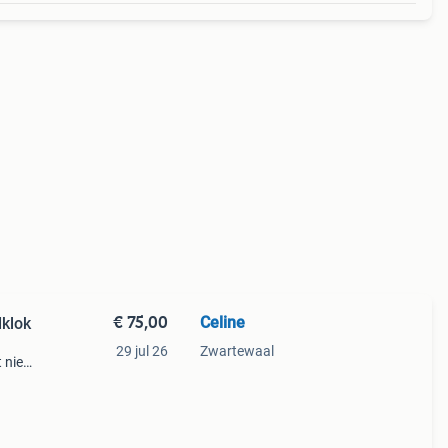
€ 75,00
Celine
dklok
29 jul 26
Zwartewaal
 niet
en,