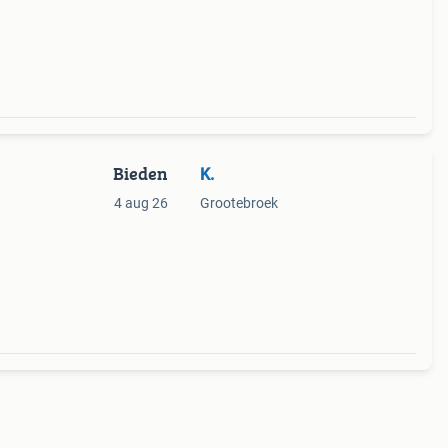
Bieden
K.
4 aug 26
Grootebroek
ison.