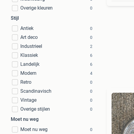
Overige kleuren
0
Stijl
Antiek
0
Art deco
0
Industrieel
2
Klassiek
6
Landelijk
6
Modern
4
Retro
0
Scandinavisch
0
Vintage
0
Overige stijlen
0
Moet nu weg
Moet nu weg
0