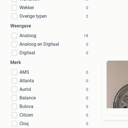
Wekker
0
Overige typen
2
Weergave
Analoog
18
Analoog en Digitaal
0
Digitaal
0
Merk
AMS
0
Atlanta
0
Auriol
0
Balance
0
Bulova
0
Citizen
0
Cloq
0