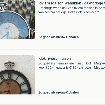
Riviera Maison Wandklok - Zakhorloge S
Prachtige wandklok van riviera maison in de sti
van een zakhorloge. Deze klok is een echte
eyecatcher voor elk interieur. De klok is in zeer
goede staat en werkt perfect. Werkt op batteri
Zo goed als nieuw
Ophalen
Klok riviera maison
Zo goed als nieuw rivière maison klok . Mag w
voor €65,- nieuwprijs €189,- zie foto’s ! Mag zo
mogelijk worden opgehaald !
Zo goed als nieuw
Ophalen