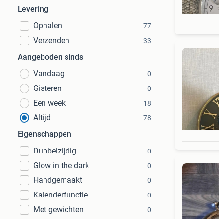
Levering
Ophalen
77
Verzenden
33
Aangeboden sinds
Vandaag
0
Gisteren
0
Een week
18
Altijd
78
Eigenschappen
Dubbelzijdig
0
Glow in the dark
0
Handgemaakt
0
Kalenderfunctie
0
Met gewichten
0