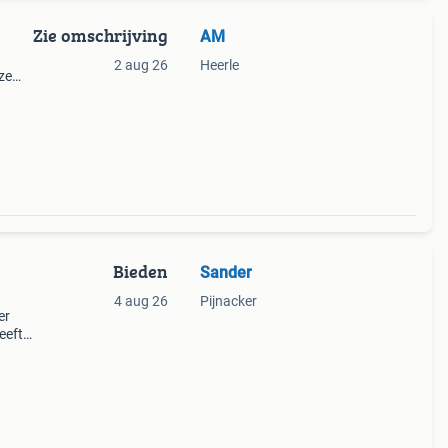
Zie omschrijving
AM
2 aug 26
Heerle
ze
r
Bieden
Sander
4 aug 26
Pijnacker
er
eeft
n