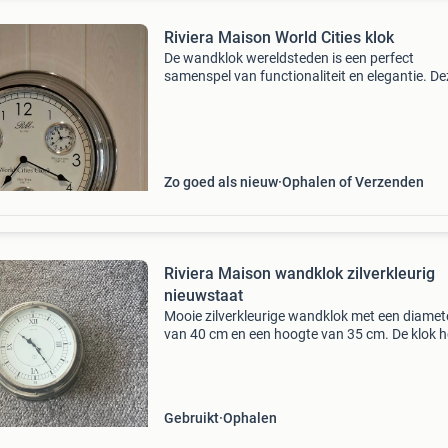
Riviera Maison World Cities klok
De wandklok wereldsteden is een perfect
samenspel van functionaliteit en elegantie. De
klok stelt je in staat om eenvoudig de tijd in vie
verschillende landen te volgen, wat bijzonder
handig is voo
Zo goed als nieuw
Ophalen of Verzenden
Riviera Maison wandklok zilverkleurig
nieuwstaat
Mooie zilverkleurige wandklok met een diamet
van 40 cm en een hoogte van 35 cm. De klok h
een klassieke analoge weergave met romeinse
cijfers en een duidelijke minutenmarkering. Ee
stijlvolle t
Gebruikt
Ophalen