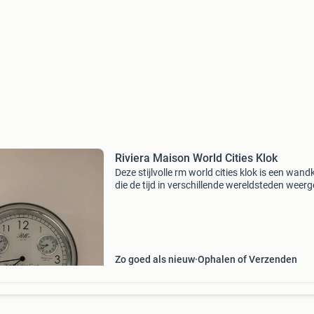
Riviera Maison World Cities Klok
Deze stijlvolle rm world cities klok is een wand
die de tijd in verschillende wereldsteden weerg
De klok is in uitstekende staat en werkt perfec
echte blikvanger voor elk interieur.
Zo goed als nieuw
Ophalen of Verzenden