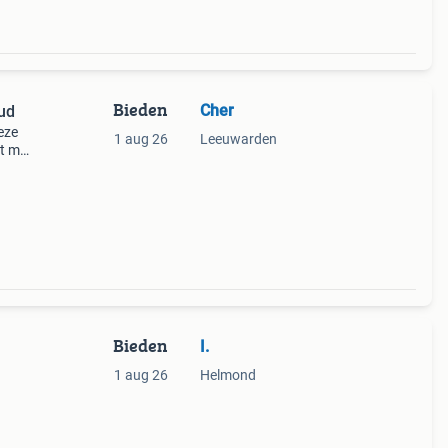
Bieden
Cher
ud
eze
1 aug 26
Leeuwarden
at met
voor
Bieden
I.
1 aug 26
Helmond