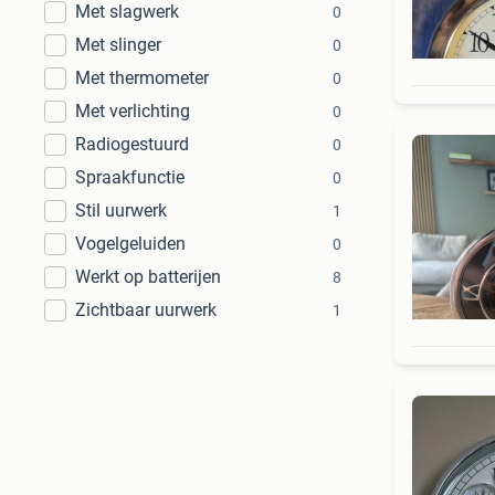
Met slagwerk
0
Met slinger
0
Met thermometer
0
Met verlichting
0
Radiogestuurd
0
Spraakfunctie
0
Stil uurwerk
1
Vogelgeluiden
0
Werkt op batterijen
8
Zichtbaar uurwerk
1