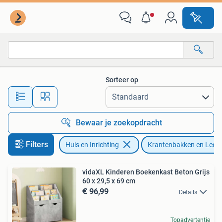
Woonaccessoires | Krantenbakken en Lectuurbakken
Sorteer op
Alle afstanden…
Bewaar je zoekopdracht
Filters
Huis en Inrichting
Krantenbakken en Lect
vidaXL Kinderen Boekenkast Beton Grijs
60 x 29,5 x 69 cm
€ 96,99
Details
Topadvertentie