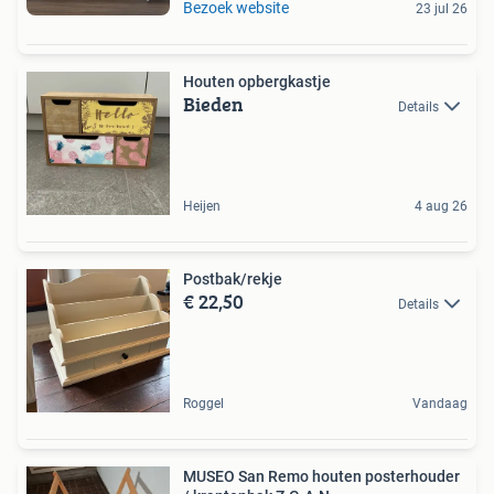
Bezoek website
23 jul 26
Houten opbergkastje
Bieden
Details
Heijen
4 aug 26
Postbak/rekje
€ 22,50
Details
Roggel
Vandaag
MUSEO San Remo houten posterhouder