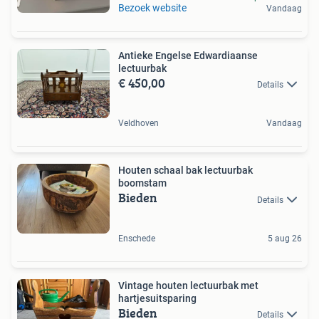
Bezoek website
Vandaag
Antieke Engelse Edwardiaanse
lectuurbak
€ 450,00
Details
Veldhoven
Vandaag
Houten schaal bak lectuurbak
boomstam
Bieden
Details
Enschede
5 aug 26
Vintage houten lectuurbak met
hartjesuitsparing
Bieden
Details