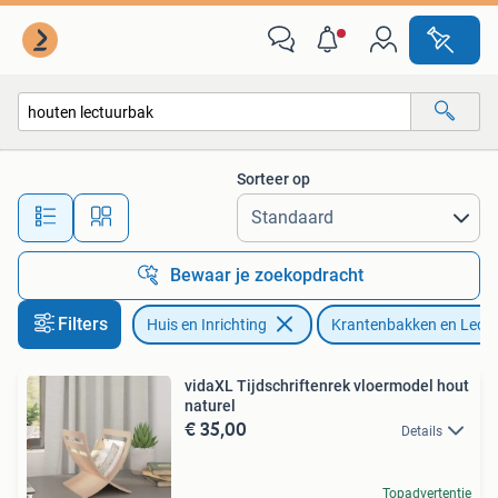
Woonaccessoires | Krantenbakken en Lectuurbakken
Sorteer op
Alle afstanden…
Bewaar je zoekopdracht
Filters
Huis en Inrichting
Krantenbakken en Lect
vidaXL Tijdschriftenrek vloermodel hout
naturel
€ 35,00
Details
Topadvertentie