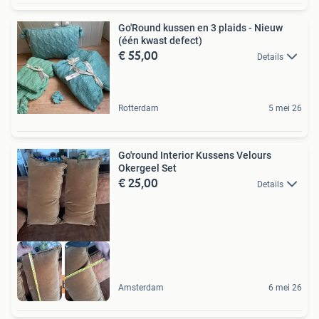
Go'Round kussen en 3 plaids - Nieuw
(één kwast defect)
€ 55,00
Details
Rotterdam
5 mei 26
Go'round Interior Kussens Velours
Okergeel Set
€ 25,00
Details
Mooi en betaalbaar
Amsterdam
6 mei 26