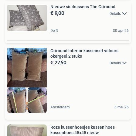
Nieuwe sierkussens The Go'round
€ 9,00
Details
Delft
30 apr 26
Go'round Interior kussenset velours
okergeel 2 stuks
€ 27,50
Details
Mooi en betaalbaar
Amsterdam
6 mei 26
Roze kussenhoesjes kussen hoes
kussenhoes 45x45 nieuw