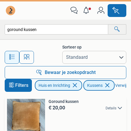
Woonaccessoires | Kussens
Sorteer op
Alle afstanden…
Bewaar je zoekopdracht
Filters
Huis en Inrichting
Kussens
Verwijder
Goround kussen
€ 20,00
Details