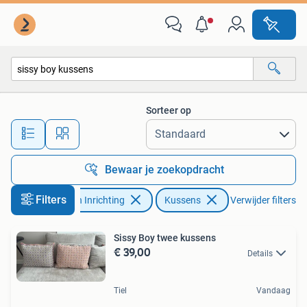
Woonaccessoires | Kussens
Sorteer op
Alle afstanden…
Bewaar je zoekopdracht
Filters
Huis en Inrichting
Kussens
Verwijder filters
Sissy Boy twee kussens
€ 39,00
Details
Tiel
Vandaag