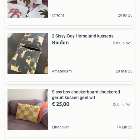
Utrecht
29 jul 26
2 Sissy-Boy Homeland kussens
Bieden
Details
Amsterdam
28 mei 26
Sissy boy checkerboard checkered
geruit kussen geel wit
€ 25,00
Details
Eindhoven
14 jun 26