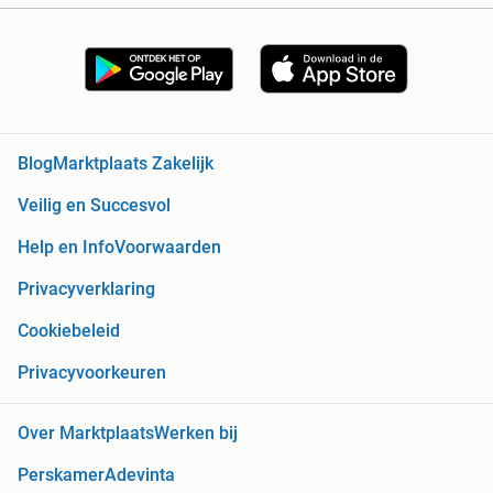
Blog
Marktplaats Zakelijk
Veilig en Succesvol
Help en Info
Voorwaarden
Privacyverklaring
Cookiebeleid
Privacyvoorkeuren
Over Marktplaats
Werken bij
Perskamer
Adevinta