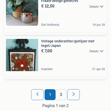
Fraaie design gieter,rvs
€ 12,50
Details
Sint Anthonis
16 jun 26
Vintage onderzetter/gietijzer met
tegel/Japan
€ 7,00
Details
Haarlem
21 apr 26
1
2
Pagina 1 van 2