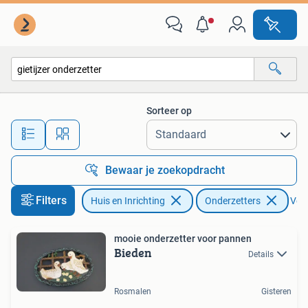
Woonaccessoires | Onderzetters
Sorteer op
Alle afstanden…
Bewaar je zoekopdracht
Filters
Huis en Inrichting
Onderzetters
Verw
mooie onderzetter voor pannen
Bieden
Details
Rosmalen
Gisteren