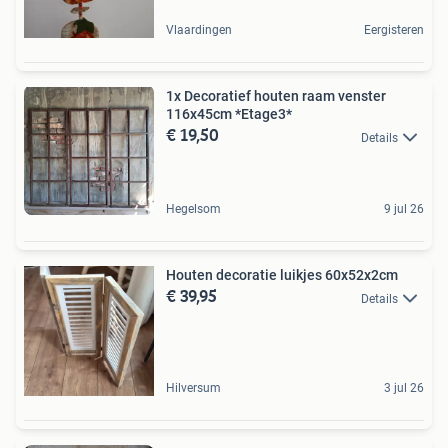
Vlaardingen
Eergisteren
1x Decoratief houten raam venster
116x45cm *Etage3*
€ 19,50
Details
Hegelsom
9 jul 26
Houten decoratie luikjes 60x52x2cm
€ 39,95
Details
Hilversum
3 jul 26