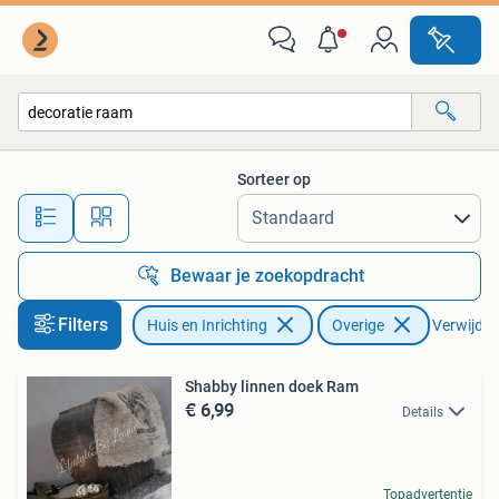
Woonaccessoires | Overige
Sorteer op
Alle afstanden…
Bewaar je zoekopdracht
Filters
Huis en Inrichting
Overige
Verwijder 
Shabby linnen doek Ram
€ 6,99
Details
Topadvertentie