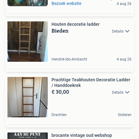
Bezoek website
4 aug 26
Houten decoratie ladder
Bieden
Details
Hendrik-Ido-Ambacht
4 aug 26
Prachtige Teakhouten Decoratie Ladder
/ Handdoekrek
€ 30,00
Details
Drachten
Gisteren
brocante vintage oud webshop