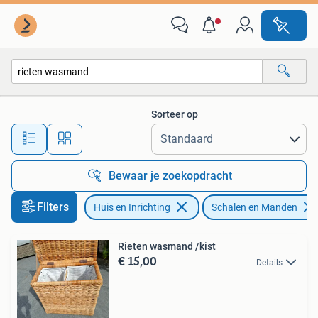
Woonaccessoires | Schalen en Manden
Sorteer op
Alle afstanden…
Bewaar je zoekopdracht
Filters
Huis en Inrichting
Schalen en Manden
Rieten wasmand /kist
€ 15,00
Details