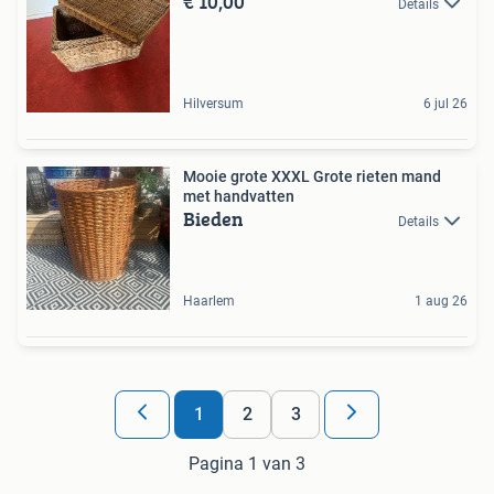
€ 10,00
Details
Hilversum
6 jul 26
Mooie grote XXXL Grote rieten mand
met handvatten
Bieden
Details
Haarlem
1 aug 26
1
2
3
Pagina 1 van 3