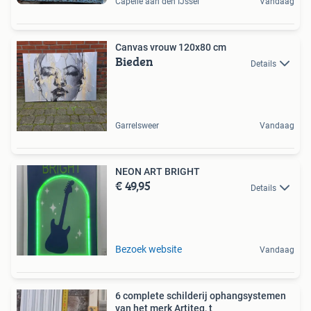
Capelle aan den IJssel
Vandaag
Canvas vrouw 120x80 cm
Bieden
Details
Garrelsweer
Vandaag
NEON ART BRIGHT
€ 49,95
Details
Bezoek website
Vandaag
6 complete schilderij ophangsystemen
van het merk Artiteq, t