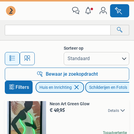
Woonaccessoires | Schilderijen, Tekeningen en Foto's
Sorteer op
Alle afstanden…
Bewaar je zoekopdracht
Filters
Huis en Inrichting
Schilderijen en Foto's
Neon Art Green Glow
€ 49,95
Details
Topadvertentie