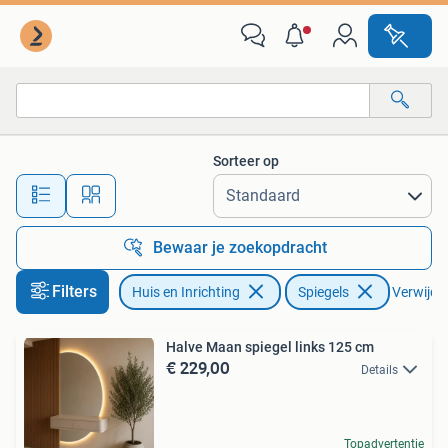
Woonaccessoires | Spiegels
Sorteer op
Alle afstanden…
Bewaar je zoekopdracht
Filters
Huis en Inrichting
Spiegels
Verwijder
Halve Maan spiegel links 125 cm
€ 229,00
Details
Topadvertentie