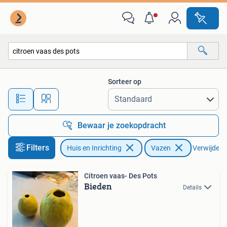
Woonaccessoires | Vazen
Sorteer op
Alle afstanden…
Bewaar je zoekopdracht
Filters
Huis en Inrichting
Vazen
Verwijder fi
Citroen vaas- Des Pots
Bieden
Details