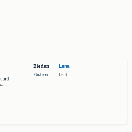
Bieden
Lena
Gisteren
Lent
zuurd
a
 vaas
beige