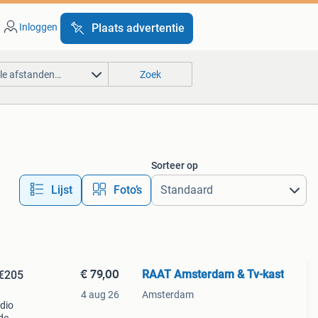
Inloggen
Plaats advertentie
lle afstanden…
Zoek
Sorteer op
Lijst
Foto’s
€ 79,00
RAAT Amsterdam & Tv-kast
 €205
4 aug 26
Amsterdam
udio