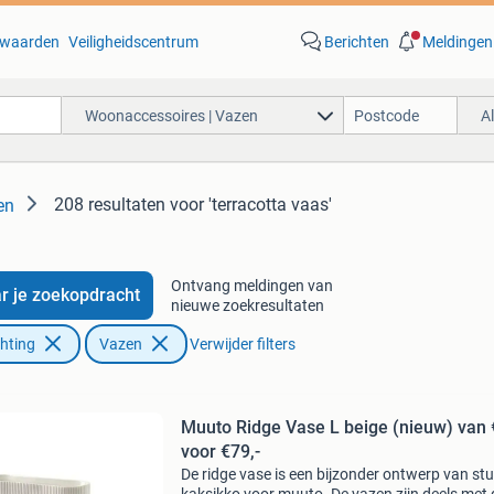
waarden
Veiligheidscentrum
Berichten
Meldingen
Woonaccessoires | Vazen
A
208 resultaten
voor 'terracotta vaas'
en
Ontvang meldingen van
r je zoekopdracht
nieuwe zoekresultaten
chting
Vazen
Verwijder filters
Muuto Ridge Vase L beige (nieuw) van
voor €79,-
De ridge vase is een bijzonder ontwerp van st