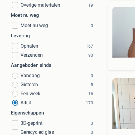
Overige materialen
19
Moet nu weg
Moet nu weg
0
Levering
Ophalen
167
Verzenden
90
Aangeboden sinds
Vandaag
0
Gisteren
5
Een week
16
Altijd
170
Eigenschappen
3D-geprint
0
Gerecycled glas
0