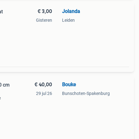
€ 3,00
Jolanda
at
Gisteren
Leiden
€ 40,00
Bouke
40 cm
29 jul 26
Bunschoten-Spakenburg
e
cm