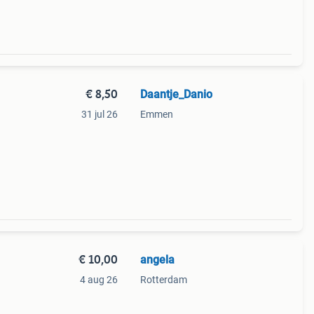
€ 8,50
Daantje_Danio
31 jul 26
Emmen
n
eaal
€ 10,00
angela
4 aug 26
Rotterdam