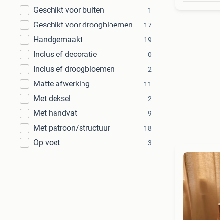
Geschikt voor buiten
1
Geschikt voor droogbloemen
17
Handgemaakt
19
Inclusief decoratie
0
Inclusief droogbloemen
2
Matte afwerking
11
Met deksel
2
Met handvat
9
Met patroon/structuur
18
Op voet
3