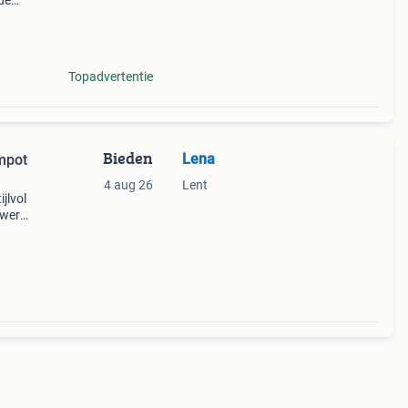
de
Aan
or een
Topadvertentie
Bieden
Lena
mpot
4 aug 26
Lent
jlvol
dwerk
rm. De
hee