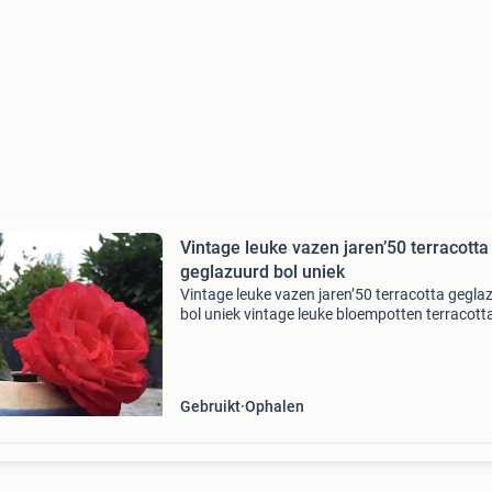
Vintage leuke vazen jaren’50 terracotta
geglazuurd bol uniek
Vintage leuke vazen jaren’50 terracotta gegla
bol uniek vintage leuke bloempotten terracott
kleine aardewerken vaas een kleine terracotta
met een ronde vorm. De vaas heeft een lichte 
Gebruikt
Ophalen