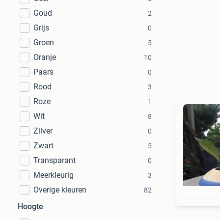
Goud
2
Grijs
0
Groen
5
Oranje
10
Paars
0
Rood
3
Roze
1
Wit
8
Zilver
0
Zwart
5
Transparant
0
Meerkleurig
3
Overige kleuren
82
Hoogte