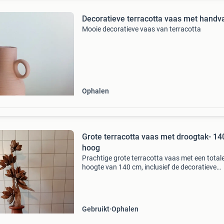
Decoratieve terracotta vaas met handv
Mooie decoratieve vaas van terracotta
Ophalen
Grote terracotta vaas met droogtak- 1
hoog
Prachtige grote terracotta vaas met een total
hoogte van 140 cm, inclusief de decoratieve
droogtak met zaaddozen. De vaas zelf is 68 
hoog en heeft een warme, roodbruine kleur.
Gebruikt
Ophalen