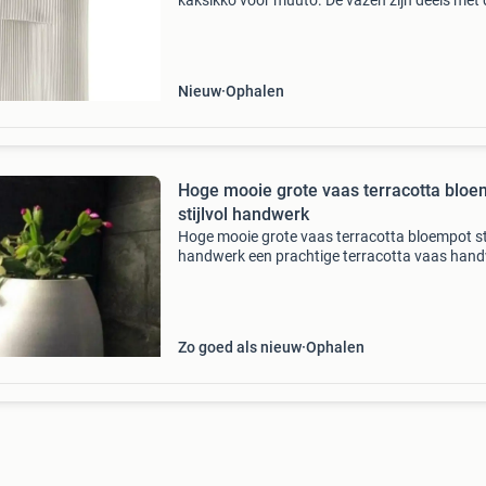
kaksikko voor muuto. De vazen zijn deels met 
hand gemaakt van aardewerk en terracotta. 
de buitenkant is het materiaal ruw gelaten vo
natu
Nieuw
Ophalen
Hoge mooie grote vaas terracotta bloe
stijlvol handwerk
Hoge mooie grote vaas terracotta bloempot sti
handwerk een prachtige terracotta vaas han
:) mariëlle deze witte vaas heeft een ronde vo
vaas is van een stevig terracotta gemaakt en 
Zo goed als nieuw
Ophalen