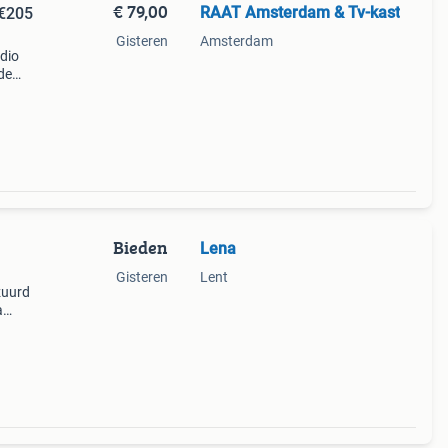
€ 79,00
RAAT Amsterdam & Tv-kast
 €205
Gisteren
Amsterdam
udio
de
Aan
or een
Bieden
Lena
Gisteren
Lent
zuurd
a
 vaas
beige