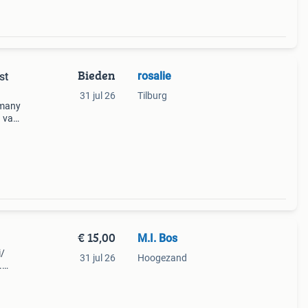
Bieden
rosalie
st
31 jul 26
Tilburg
rmany
n van
ing:
€ 15,00
M.I. Bos
i/
31 jul 26
Hoogezand
.
 ze
gaat