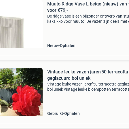
Muuto Ridge Vase L beige (nieuw) van
voor €79,-
De ridge vase is een bijzonder ontwerp van st
kaksikko voor muuto. De vazen zijn deels met 
hand gemaakt van aardewerk en terracotta. 
de buitenkant is het materiaal ruw gelaten vo
natu
Nieuw
Ophalen
Vintage leuke vazen jaren’50 terracotta
geglazuurd bol uniek
Vintage leuke vazen jaren’50 terracotta gegla
bol uniek vintage leuke bloempotten terracott
kleine aardewerken vaas een kleine terracotta
met een ronde vorm. De vaas heeft een lichte 
Gebruikt
Ophalen