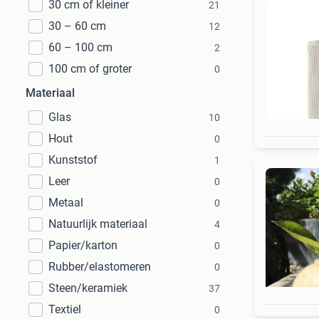
30 cm of kleiner
21
30 – 60 cm
12
60 – 100 cm
2
100 cm of groter
0
Materiaal
Glas
10
Hout
0
Kunststof
1
Leer
0
Metaal
0
Natuurlijk materiaal
4
Papier/karton
0
Rubber/elastomeren
0
Steen/keramiek
37
Textiel
0