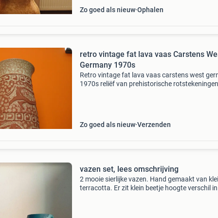
Zo goed als nieuw
Ophalen
retro vintage fat lava vaas Carstens We
Germany 1970s
Retro vintage fat lava vaas carstens west ge
1970s reliëf van prehistorische rotstekeninge
paarden gecodeerd: 154-35 w. Germany afmet
hoogte=35cm, diameter (max.)=18Cm kleur:
terracotta
Zo goed als nieuw
Verzenden
vazen set, lees omschrijving
2 mooie sierlijke vazen. Hand gemaakt van kle
terracotta. Er zit klein beetje hoogte verschil in
45Cm en 45,8cm ofzo? Alleen te zien wanneer
strak naast elkaar staan. Verkoop opbrengst 
naar