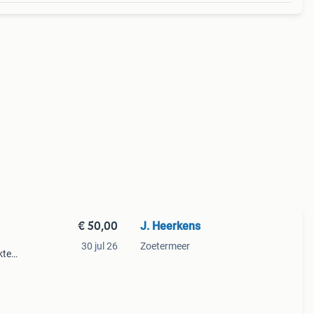
€ 50,00
J. Heerkens
30 jul 26
Zoetermeer
kte