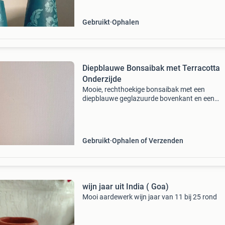
Gebruikt
Ophalen
Diepblauwe Bonsaibak met Terracotta
Onderzijde
Mooie, rechthoekige bonsaibak met een
diepblauwe geglazuurde bovenkant en een
roodbruine terracotta onderzijde. Voorzien va
drainagegaten en stabiele pootjes, wat hem id
maakt voor een bonsai, ca
Gebruikt
Ophalen of Verzenden
wijn jaar uit India ( Goa)
Mooi aardewerk wijn jaar van 11 bij 25 rond