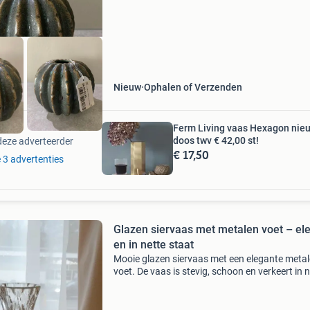
Nieuw
Ophalen of Verzenden
Ferm Living vaas Hexagon nieu
doos twv € 42,00 st!
deze adverteerder
€ 17,50
e 3 advertenties
Glazen siervaas met metalen voet – el
en in nette staat
Mooie glazen siervaas met een elegante meta
voet. De vaas is stevig, schoon en verkeert in 
staat, zonder barsten of beschadigingen. Ges
voor verse bloemen, kunstbloemen of als deco