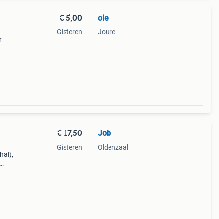
€ 5,00
ole
Gisteren
Joure
r
€ 17,50
Job
Gisteren
Oldenzaal
hai),
en
or.