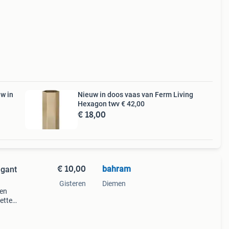
w in
Nieuw in doos vaas van Ferm Living
Hexagon twv € 42,00
€ 18,00
€ 10,00
bahram
egant
Gisteren
Diemen
len
nette
chikt
ratie.