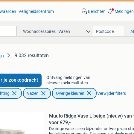
waarden
Veiligheidscentrum
Berichten
Meldingen
Woonaccessoires | Vazen
A
9.032 resultaten
en
Ontvang meldingen van
r je zoekopdracht
nieuwe zoekresultaten
chting
Vazen
Overige kleuren
Verwijder filters
Muuto Ridge Vase L beige (nieuw) van
voor €79,-
De ridge vase is een bijzonder ontwerp van st