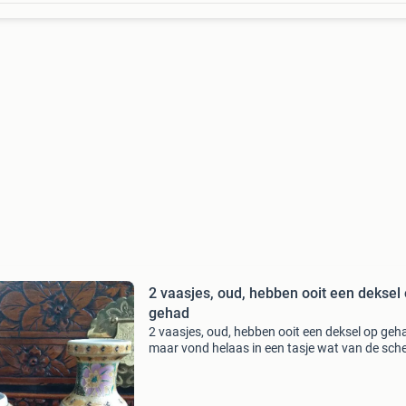
2 vaasjes, oud, hebben ooit een deksel
gehad
2 vaasjes, oud, hebben ooit een deksel op geh
maar vond helaas in een tasje wat van de sch
Doe een leuk bod en het is van u. Het langwerp
vaasje heeft een breuk gehad die is hersteld. K