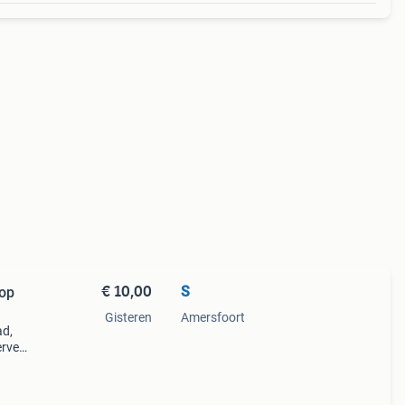
€ 10,00
S
 op
Gisteren
Amersfoort
ad,
erven.
ig
lokj