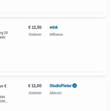
€ 12,50
wink
ng 20
Gisteren
Milheeze
 adv
€ 12,00
StudioPieter
wv €
Gisteren
Akkrum
nsas
3 cm
ook op