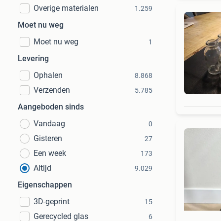
Overige materialen
1.259
Moet nu weg
Moet nu weg
1
Levering
Ophalen
8.868
Verzenden
5.785
Aangeboden sinds
Vandaag
0
Gisteren
27
Een week
173
Altijd
9.029
Eigenschappen
3D-geprint
15
Gerecycled glas
6