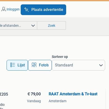
Inloggen
Plaats advertentie
lle afstanden…
Zoek
Sorteer op
Lijst
Foto’s
€ 79,00
RAAT Amsterdam & Tv-kast
 €205
Vandaag
Amsterdam
udio