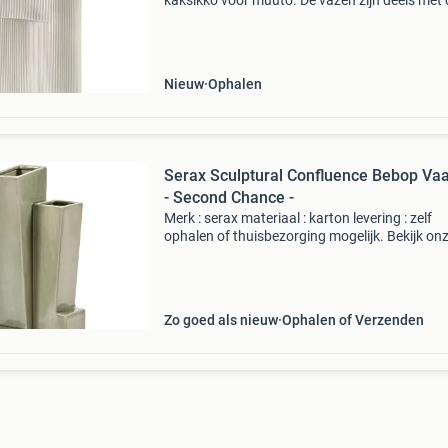
kaksikko voor muuto. De vazen zijn deels met 
hand gemaakt van aardewerk en terracotta. 
de buitenkant is het materiaal ruw gelaten vo
natu
Nieuw
Ophalen
Serax Sculptural Confluence Bebop Vaa
- Second Chance -
Merk : serax materiaal : karton levering : zelf
ophalen of thuisbezorging mogelijk. Bekijk on
website voor de verzendkosten. Let op: slecht
voorraad. Op = op! De serax sculptural conflu
be
Zo goed als nieuw
Ophalen of Verzenden