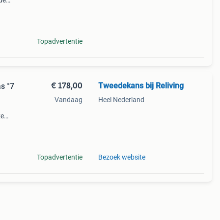
de
Aan
or een
Topadvertentie
€ 178,00
Tweedekans bij Reliving
s °7
Vandaag
Heel Nederland
ze
s 1 op
ence
Topadvertentie
Bezoek website