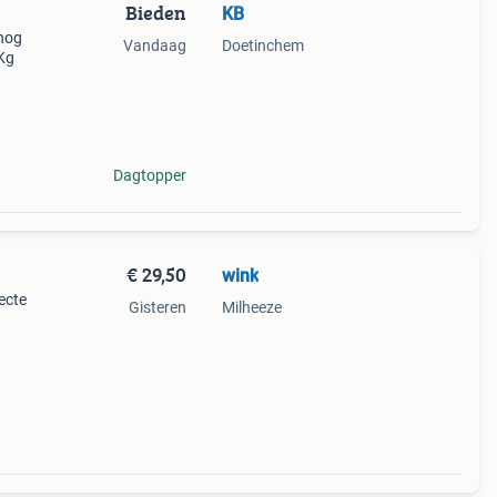
Bieden
KB
 nog
Vandaag
Doetinchem
 Kg
Dagtopper
€ 29,50
wink
ecte
Gisteren
Milheeze