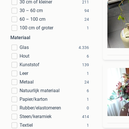
30 cm of kleiner
211
30 – 60 cm
94
60 – 100 cm
24
100 cm of groter
1
Materiaal
Glas
4.336
Hout
6
Kunststof
139
Leer
1
Metaal
24
Natuurlijk materiaal
6
Papier/karton
1
Rubber/elastomeren
0
Steen/keramiek
414
Textiel
1