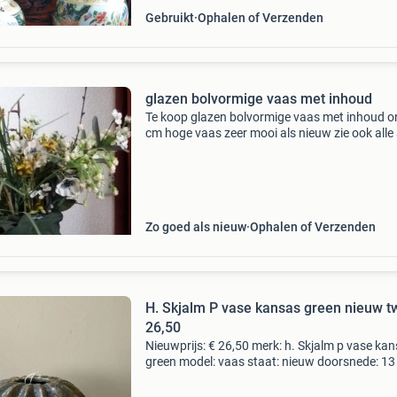
Gebruikt
Ophalen of Verzenden
glazen bolvormige vaas met inhoud
Te koop glazen bolvormige vaas met inhoud o
cm hoge vaas zeer mooi als nieuw zie ook alle
Zo goed als nieuw
Ophalen of Verzenden
H. Skjalm P vase kansas green nieuw t
26,50
Nieuwprijs: € 26,50 merk: h. Skjalm p vase ka
green model: vaas staat: nieuw doorsnede: 1
hoogte: 11 cm materiaal: ceramic kleur: groen
aantal: 1 bijzonderheden: nieuw 119 volg mij 