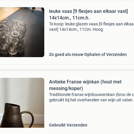
leuke vaas [9 flesjes aan elkaar vast]
14x14cm., 11cm.h.
Te koop: leuke glazen vaas [9 flesjes aan elkaa
vast] 14x14cm., 11Cm. Hoog.
Zo goed als nieuw
Ophalen of Verzenden
Antieke Franse wijnkan (hout met
messing/koper)
Traditionele franse wijnbouwerskan (broc de c
gebruikt bij het overhevelen van wijn uit vaten.
Romp opgebouwd uit houten duigen, gebond
met metalen banden en klinknagels, messing o
Gegolfde
Gebruikt
Verzenden