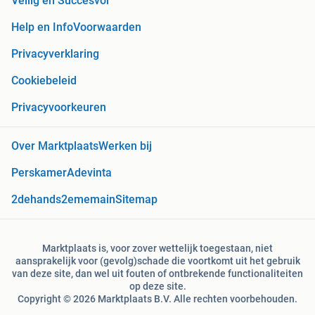
Veilig en Succesvol
Help en Info
Voorwaarden
Privacyverklaring
Cookiebeleid
Privacyvoorkeuren
Over Marktplaats
Werken bij
Perskamer
Adevinta
2dehands
2ememain
Sitemap
Marktplaats is, voor zover wettelijk toegestaan, niet
aansprakelijk voor (gevolg)schade die voortkomt uit het gebruik
van deze site, dan wel uit fouten of ontbrekende functionaliteiten
op deze site.
Copyright © 2026 Marktplaats B.V. Alle rechten voorbehouden.