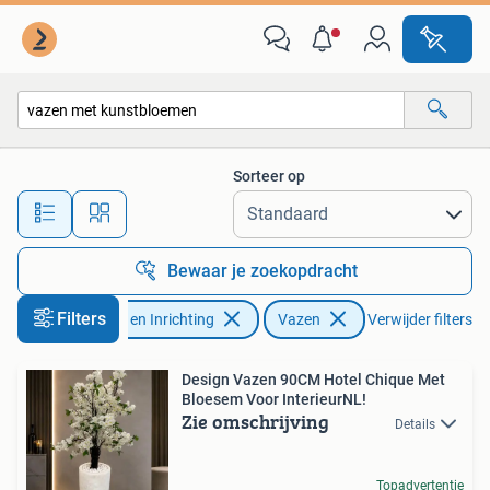
Woonaccessoires | Vazen
Sorteer op
Alle afstanden…
Bewaar je zoekopdracht
Filters
Huis en Inrichting
Vazen
Verwijder filters
Design Vazen 90CM Hotel Chique Met
Bloesem Voor InterieurNL!
Zie omschrijving
Details
Topadvertentie